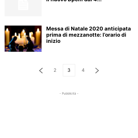
Messa di Natale 2020 anticipata
prima di mezzanotte: l’orario di
inizio
2
3
4
- Pubblicità -