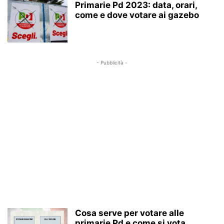
Primarie Pd 2023: data, orari,
come e dove votare ai gazebo
- Pubblicità -
Cosa serve per votare alle
primarie Pd e come si vota...