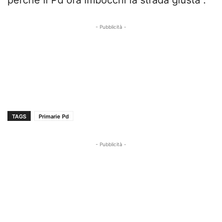
perché il Pd ora imbocchi la strada giusta”.
- Pubblicità -
TAGS
Primarie Pd
- Pubblicità -