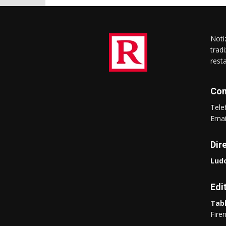
Notiz
trad
rest
Con
Tel
Ema
Dir
Ludo
Edi
Tabl
Fire