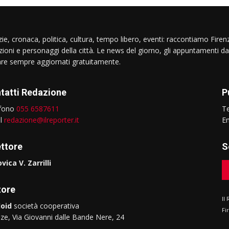
ie, cronaca, politica, cultura, tempo libero, eventi: raccontiamo Firenz
izioni e personaggi della città. Le news del giorno, gli appuntamenti da
are sempre aggiornati gratuitamente.
tatti Redazione
P
efono
055 6587611
T
il
redazione@ilreporter.it
E
ettore
S
vica V. Zarrilli
tore
Il
oid
società cooperativa
Fi
nze, Via Giovanni dalle Bande Nere, 24