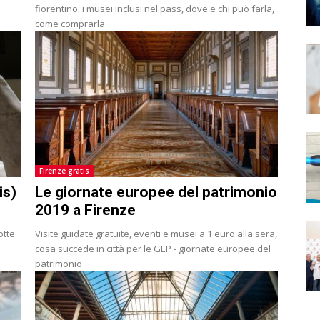
fiorentino: i musei inclusi nel pass, dove e chi può farla,
come comprarla
Firenze gratis
is)
Le giornate europee del patrimonio
2019 a Firenze
otte
Visite guidate gratuite, eventi e musei a 1 euro alla sera,
cosa succede in città per le GEP - giornate europee del
patrimonio