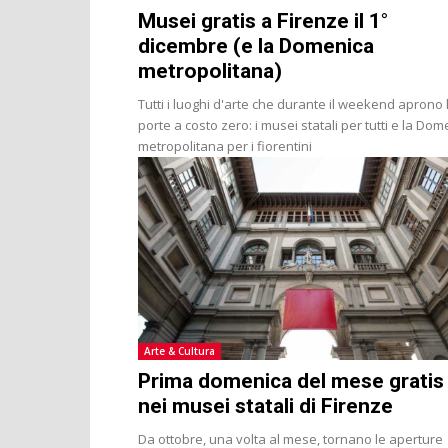
Musei gratis a Firenze il 1°
dicembre (e la Domenica
metropolitana)
Tutti i luoghi d'arte che durante il weekend aprono 
porte a costo zero: i musei statali per tutti e la Do
metropolitana per i fiorentini
Arte & Cultura
Prima domenica del mese gratis
nei musei statali di Firenze
Da ottobre, una volta al mese, tornano le aperture