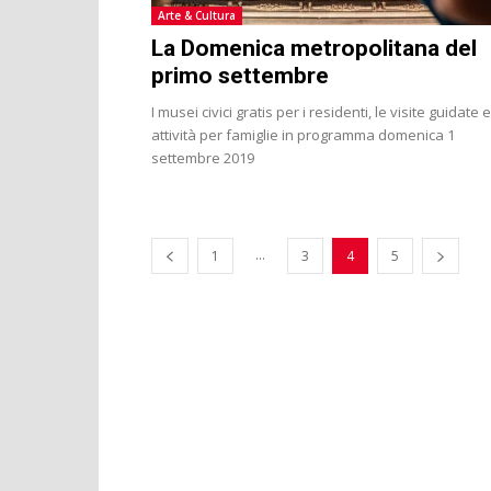
Arte & Cultura
La Domenica metropolitana del
primo settembre
I musei civici gratis per i residenti, le visite guidate e
attività per famiglie in programma domenica 1
settembre 2019
...
1
3
4
5