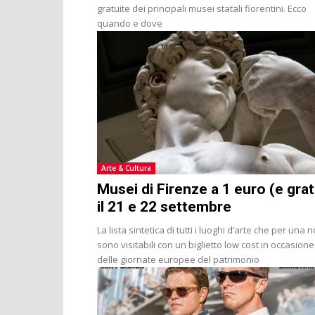
gratuite dei principali musei statali fiorentini. Ecco
quando e dove
Arte & Cultura
Musei di Firenze a 1 euro (e grat
il 21 e 22 settembre
La lista sintetica di tutti i luoghi d’arte che per una n
sono visitabili con un biglietto low cost in occasione
delle giornate europee del patrimonio