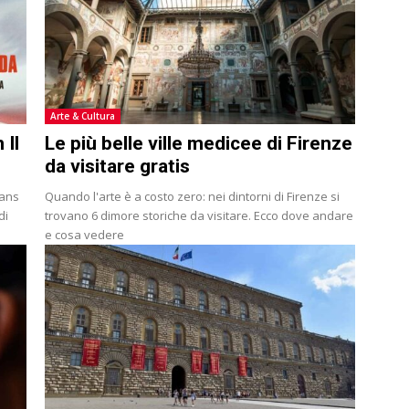
Arte & Cultura
 Il
Le più belle ville medicee di Firenze
da visitare gratis
Mans
Quando l'arte è a costo zero: nei dintorni di Firenze si
di
trovano 6 dimore storiche da visitare. Ecco dove andare
e cosa vedere