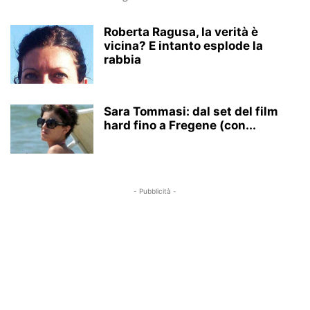
Roberta Ragusa, la verità è
vicina? E intanto esplode la
rabbia
Sara Tommasi: dal set del film
hard fino a Fregene (con...
- Pubblicità -