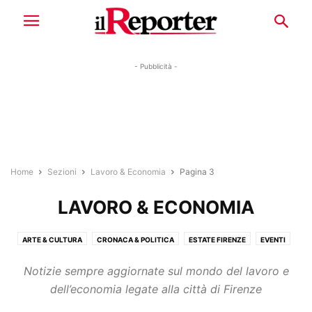
- Pubblicità -
Home
Sezioni
Lavoro & Economia
Pagina 3
LAVORO & ECONOMIA
ARTE & CULTURA
CRONACA & POLITICA
ESTATE FIRENZE
EVENTI
LAVORO & ECONOMIA
RUBRICHE
SPORT
STORIE
TENDENZE
Notizie sempre aggiornate sul mondo del lavoro e
dell’economia legate alla città di Firenze