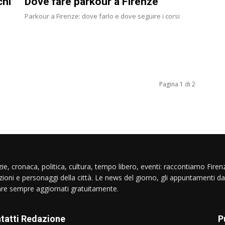
chi
Dove fare parkour a Firenze
Parkour a Firenze: dove farlo e dove seguire i corsi
Pagina 1 di 2
ie, cronaca, politica, cultura, tempo libero, eventi: raccontiamo Firenz
izioni e personaggi della città. Le news del giorno, gli appuntamenti da
are sempre aggiornati gratuitamente.
tatti Redazione
P