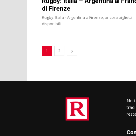
Rugby: Italia – Argentina al Fran
di Firenze
Rugby: Italia - Argentina a Firenze, ancora biglietti
disponibili
1
2
Notiz
trad
rest
Con