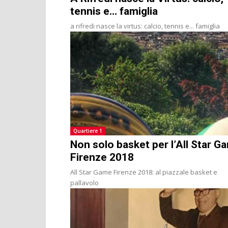
tennis e… famiglia
a rifredi nasce la virtus: calcio, tennis e... famiglia
Quartiere 1
Non solo basket per l’All Star G
Firenze 2018
All Star Game Firenze 2018: al piazzale basket e
pallavolo