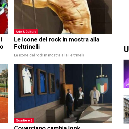
Arte & Cultura
i
Le icone del rock in mostra alla
so
Feltrinelli
U
Le icone del rock in mostra alla Feltrinelli
Quartiere 2
Coverciano cambia look