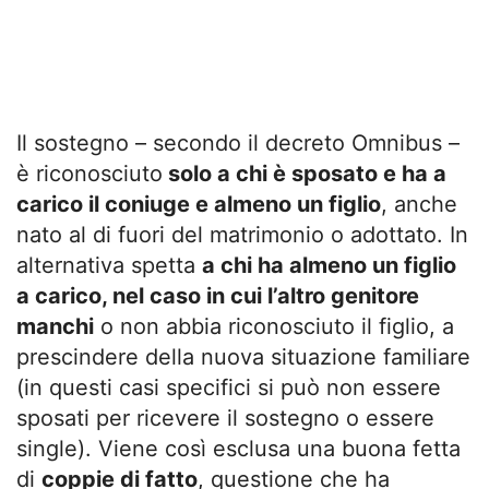
Il sostegno – secondo il decreto Omnibus –
è riconosciuto
solo a chi è sposato e ha a
carico il coniuge e almeno un figlio
, anche
nato al di fuori del matrimonio o adottato.
In
alternativa spetta
a chi ha almeno un figlio
a carico, n
el caso in cui l’altro genitore
manchi
o non abbia riconosciuto il figlio, a
prescindere della nuova situazione familiare
(in questi casi specifici si può non essere
sposati per ricevere il sostegno o essere
single). Viene così esclusa una buona fetta
di
coppie di fatto
, questione
che ha