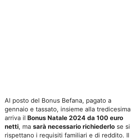
Al posto del Bonus Befana, pagato a
gennaio e tassato, insieme alla tredicesima
arriva il
Bonus Natale 2024 da 100 euro
netti
, ma
sarà necessario richiederlo
se si
rispettano i requisiti familiari e di reddito. Il