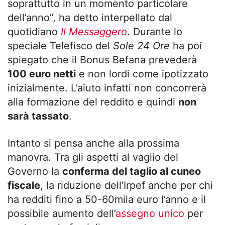
soprattutto in un momento particolare
dell’anno”, ha detto interpellato dal
quotidiano
Il Messaggero
. Durante lo
speciale Telefisco del
Sole 24 Ore
ha poi
spiegato che il Bonus Befana
prevederà
100 euro netti
e non lordi come ipotizzato
inizialmente. L’aiuto infatti non concorrerà
alla formazione del reddito e quindi
non
sarà tassato
.
Intanto si pensa anche alla prossima
manovra. Tra gli aspetti al vaglio del
Governo
la
conferma del taglio al cuneo
fiscale
, la riduzione dell’Irpef anche per chi
ha redditi fino a 50-60mila euro l’anno e il
possibile aumento dell’
assegno unico
per