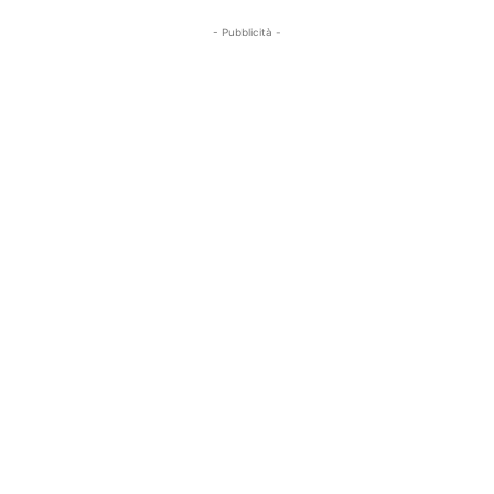
- Pubblicità -