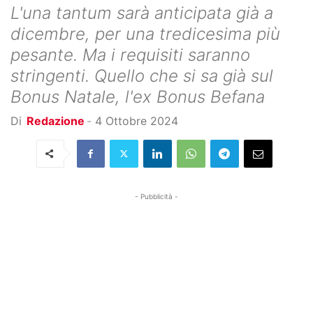
L'una tantum sarà anticipata già a
dicembre, per una tredicesima più
pesante. Ma i requisiti saranno
stringenti. Quello che si sa già sul
Bonus Natale, l'ex Bonus Befana
Di
Redazione
-
4 Ottobre 2024
- Pubblicità -