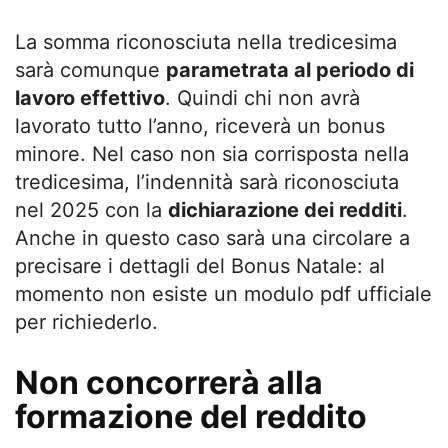
La somma riconosciuta nella tredicesima
sarà comunque
parametrata al periodo di
lavoro effettivo
. Quindi chi non avrà
lavorato tutto l’anno, riceverà un bonus
minore. Nel caso non sia corrisposta nella
tredicesima, l’indennità sarà riconosciuta
nel 2025 con la
dichiarazione dei redditi
.
Anche in questo caso sarà una circolare a
precisare i dettagli del Bonus Natale: al
momento non esiste un modulo pdf ufficiale
per richiederlo.
Non concorrerà alla
formazione del reddito