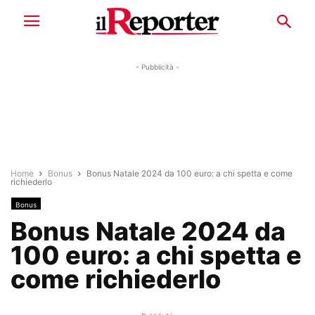
- Pubblicità -
Home
Bonus
Bonus Natale 2024 da 100 euro: a chi spetta e come
richiederlo
Bonus
Bonus Natale 2024 da
100 euro: a chi spetta e
come richiederlo