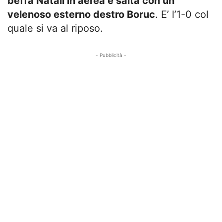
beffa Natali in aerea e salta con un
velenoso esterno destro Boruc
. E’ l’1-0 col
quale si va al riposo.
- Pubblicità -