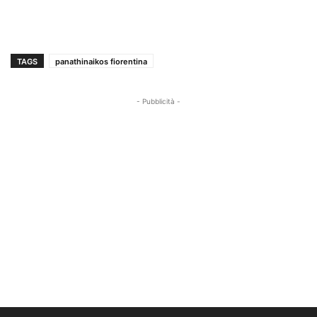
TAGS
panathinaikos fiorentina
- Pubblicità -