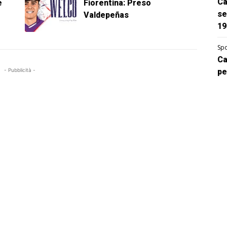
Ca
è
Fiorentina: Preso
se
Valdepeñas
19
Spo
Ca
- Pubblicità -
pe