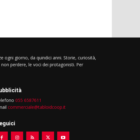
e ogni giorno, da quindici anni. Storie, curiosità,
 non perdere, le voci dei protagonisti. Per
ubblicità
elefono
055 6587611
mail
commerciale@tabloidcoop.it
eguici