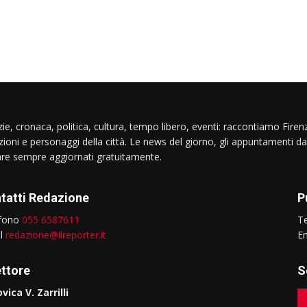
ie, cronaca, politica, cultura, tempo libero, eventi: raccontiamo Firenz
izioni e personaggi della città. Le news del giorno, gli appuntamenti da
are sempre aggiornati gratuitamente.
tatti Redazione
P
efono
055 6587611
T
il
redazione@ilreporter.it
E
ettore
S
vica V. Zarrilli