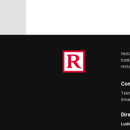
Notiz
trad
rest
Con
Tel
Ema
Dir
Ludo