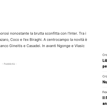
si nonostante la brutta sconfitta con l’Inter. Tra i
 Lazaro, Coco e l’ex Biraghi. A centrocampo la novità è
 fianco Gineitis e Casadei. In avanti Ngonge e Vlasic
Cro
Li
- Pubblicità -
pe
Cro
Nu
Fio
Il
an