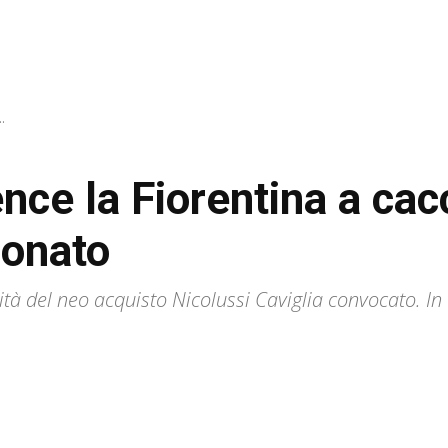
.
nce la Fiorentina a cac
ionato
vità del neo acquisto Nicolussi Caviglia convocato. I