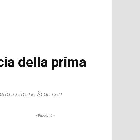
cia della prima
n attacco torna Kean con
- Pubblicità -