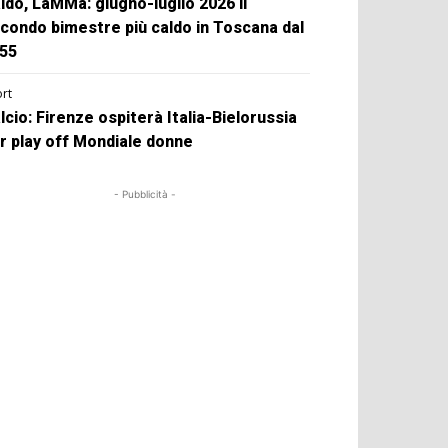
ldo, LaMMa: giugno-luglio 2026 il
condo bimestre più caldo in Toscana dal
55
rt
lcio: Firenze ospiterà Italia-Bielorussia
r play off Mondiale donne
- Pubblicità -