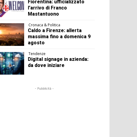
Fiorentina: ufficializzato
l’arrivo di Franco
Mastantuono
Cronaca & Politica
Caldo a Firenze: allerta
massima fino a domenica 9
agosto
Tendenze
Digital signage in azienda:
da dove iniziare
- Pubblicità -