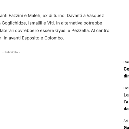
ranti Fazzini e Maleh, ex di turno. Davanti a Vasquez
Goglichidze, Ismajili e Viti. In alternativa potrebbe
laterali dovrebbero essere Gyasi e Pezzella. Al centro
. In avanti Esposito e Colombo.
- Pubblicità -
Eve
Co
di
Fio
La
l’
da
Art
Ga