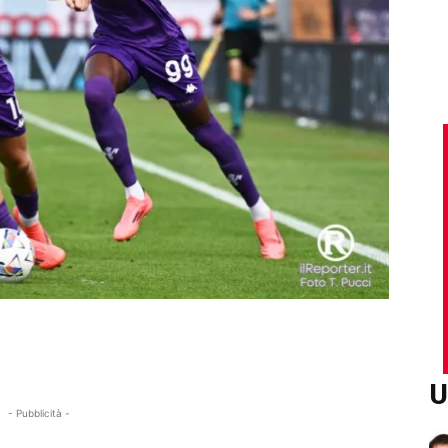
U
- Pubblicità -