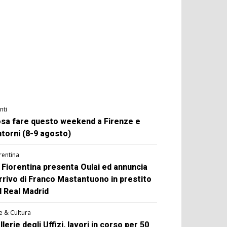
nti
sa fare questo weekend a Firenze e
ntorni (8-9 agosto)
rentina
 Fiorentina presenta Oulai ed annuncia
arrivo di Franco Mastantuono in prestito
l Real Madrid
e & Cultura
llerie degli Uffizi, lavori in corso per 50