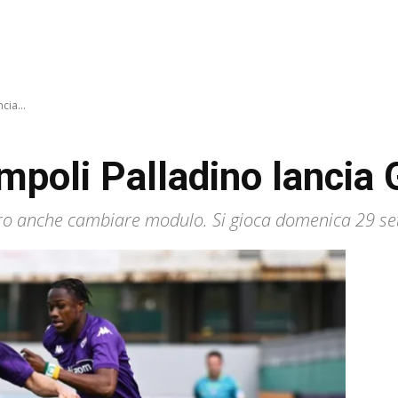
cia...
Empoli Palladino lanci
bero anche cambiare modulo. Si gioca domenica 29 se