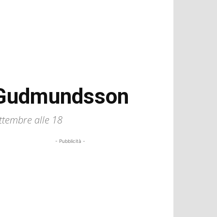
a Gudmundsson
ttembre alle 18
- Pubblicità -