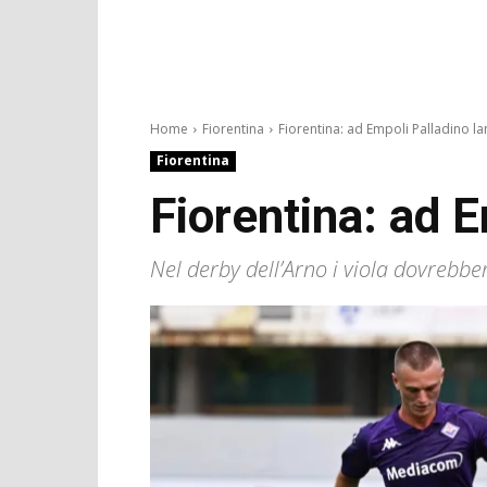
Home
Fiorentina
Fiorentina: ad Empoli Palladino lan
Fiorentina
Fiorentina: ad 
Nel derby dell’Arno i viola dovreb