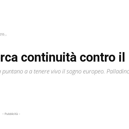
ro...
rca continuità contro i
la puntano a a tenere vivo il sogno europeo. Palladino
- Pubblicità -