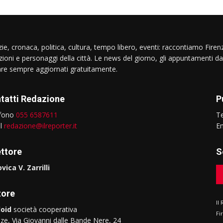
ie, cronaca, politica, cultura, tempo libero, eventi: raccontiamo Firenz
izioni e personaggi della città. Le news del giorno, gli appuntamenti da
are sempre aggiornati gratuitamente.
tatti Redazione
P
efono
055 6587611
T
il
redazione@ilreporter.it
E
ettore
S
vica V. Zarrilli
tore
Il
oid
società cooperativa
Fi
nze, Via Giovanni dalle Bande Nere, 24