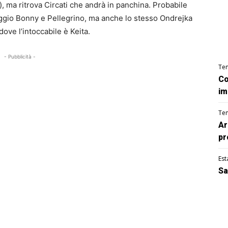
), ma ritrova Circati che andrà in panchina. Probabile
ttaggio Bonny e Pellegrino, ma anche lo stesso Ondrejka
ove l’intoccabile è Keita.
- Pubblicità -
Te
Co
im
Te
Ar
pr
Est
Sa