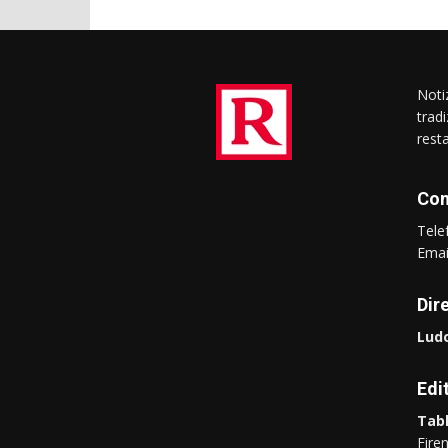
Notiz
trad
rest
Con
Tel
Ema
Dir
Ludo
Edi
Tabl
Fire