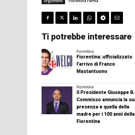
Argomenti
Fiorentina Parma
Ti potrebbe interessare
Fiorentina
Fiorentina: ufficializzato
l’arrivo di Franco
Mastantuono
Fiorentina
Il Presidente Giuseppe B.
Commisso annuncia la su
presenza e quella della
madre per i 100 anni della
Fiorentina