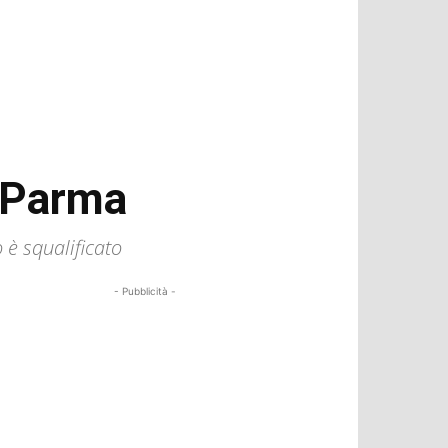
l Parma
 è squalificato
- Pubblicità -