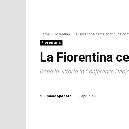
Home
Fiorentina
La Fiorentina cerca continuità cont
Fiorentina
La Fiorentina ce
Dopo la vittoria in Conference i vio
-
di
Simone Spadaro
12 Aprile 2025