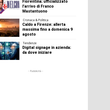
Fiorentina: ufficializzato
l’arrivo di Franco
Mastantuono
Cronaca & Politica
Caldo a Firenze: allerta
massima fino a domenica 9
agosto
Tendenze
Digital signage in azienda:
da dove iniziare
- Pubblicità -