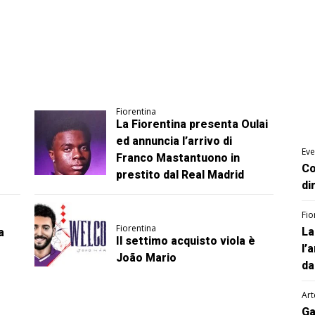
Fiorentina
La Fiorentina presenta Oulai
ed annuncia l’arrivo di
Eve
Franco Mastantuono in
Co
prestito dal Real Madrid
di
Fio
Fiorentina
La
a
Il settimo acquisto viola è
l’
João Mario
da
Art
Ga