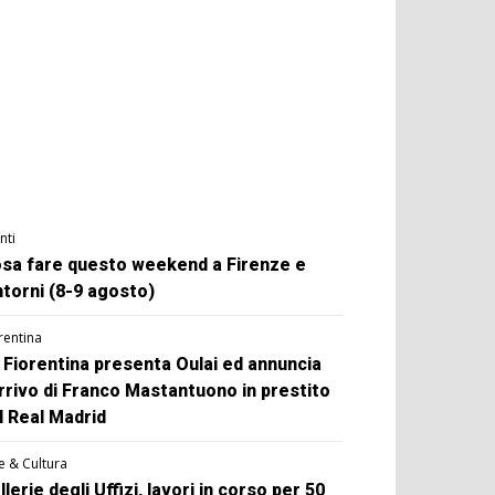
nti
sa fare questo weekend a Firenze e
ntorni (8-9 agosto)
rentina
 Fiorentina presenta Oulai ed annuncia
arrivo di Franco Mastantuono in prestito
l Real Madrid
e & Cultura
llerie degli Uffizi, lavori in corso per 50