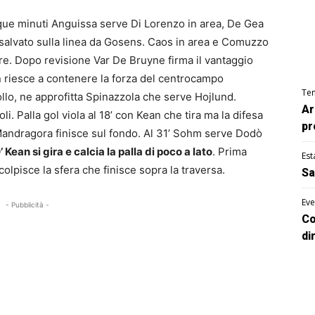
ue minuti Anguissa serve Di Lorenzo in area, De Gea
 è salvato sulla linea da Gosens. Caos in area e Comuzzo
gore. Dopo revisione Var De Bruyne firma il vantaggio
n riesce a contenere la forza del centrocampo
Te
llo, ne approfitta Spinazzola che serve Hojlund.
Ar
oli. Palla gol viola al 18’ con Kean che tira ma la difesa
pr
 Mandragora finisce sul fondo. Al 31’ Sohm serve Dodò
’ Kean si gira e calcia la palla di poco a lato
. Prima
Est
olpisce la sfera che finisce sopra la traversa.
Sa
Eve
- Pubblicità -
Co
di