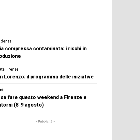
ndenze
ia compressa contaminata: i rischi in
oduzione
ate Firenze
n Lorenzo: il programma delle iniziative
nti
sa fare questo weekend a Firenze e
ntorni (8-9 agosto)
- Pubblicità -