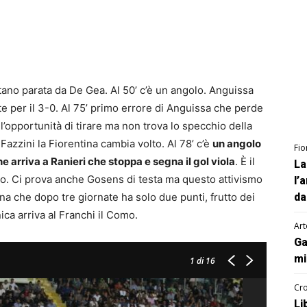
tano parata da De Gea. Al 50’ c’è un angolo. Anguissa
e per il 3-0. Al 75’ primo errore di Anguissa che perde
 l’opportunità di tirare ma non trova lo specchio della
Fazzini la Fiorentina cambia volto. Al 78’ c’è
un angolo
Fio
e arriva a Ranieri che stoppa e segna il gol viola
. È il
La
to. Ci prova anche Gosens di testa ma questo attivismo
l’
na che dopo tre giornate ha solo due punti, frutto dei
da
ica arriva al Franchi il Como.
Art
Ga
mi
1
di 16
Cro
Li