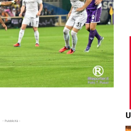
U
- Pubblicità -