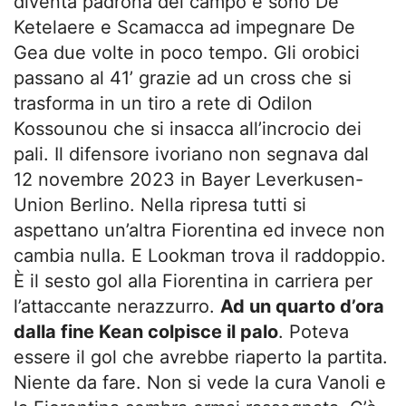
diventa padrona del campo e sono De
Ketelaere e Scamacca ad impegnare De
Gea due volte in poco tempo. Gli orobici
passano al 41’ grazie ad un cross che si
trasforma in un tiro a rete di Odilon
Kossounou che si insacca all’incrocio dei
pali. Il difensore ivoriano non segnava dal
12 novembre 2023 in Bayer Leverkusen-
Union Berlino. Nella ripresa tutti si
aspettano un’altra Fiorentina ed invece non
cambia nulla. E Lookman trova il raddoppio.
È il sesto gol alla Fiorentina in carriera per
l’attaccante nerazzurro.
Ad un quarto d’ora
dalla fine Kean colpisce il palo
. Poteva
essere il gol che avrebbe riaperto la partita.
Niente da fare. Non si vede la cura Vanoli e