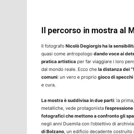
Il percorso in mostra al 
Il fotografo
Nicolò Degiorgis ha la sensibilit
quasi come antropologo
dando voce ai dete
pratica artistica
per far viaggiare i loro pen
dal mondo reale. Ecco che
la distanza dei “
comuni
: un vero e proprio
gioco di specchi
e cura.
La mostra è suddivisa in due parti
: la prima
metalliche, vede protagonista
l’espressione 
fotografici che mettono a confronto gli spa
negli anni Duemila con l’obiettivo di archiv
di Bolzano
, un edificio decadente costruito