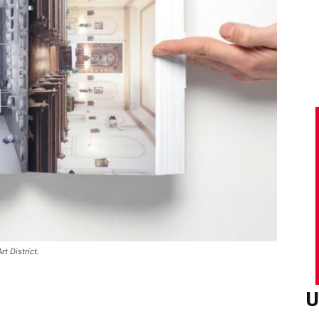
t District.
U