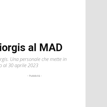
giorgis al MAD
iorgis. Una personale che mette in
no al 30 aprile 2023
- Pubblicità -