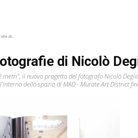
afie di...
fotografie di Nicolò De
02 metri", il nuovo progetto del fotografo Nicolò Deg
l'interno dello spazio di MAD - Murate Art District fi