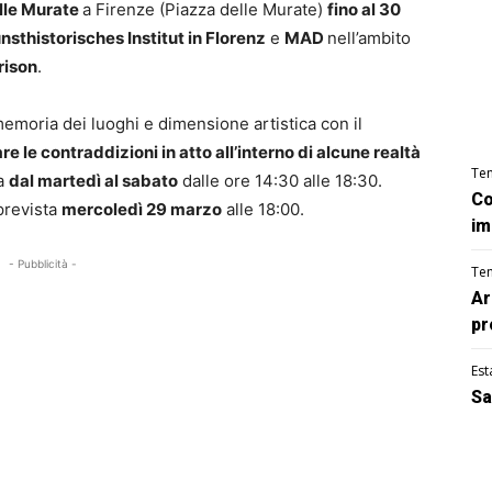
lle Murate
a Firenze (Piazza delle Murate)
fino al 30
nsthistorisches Institut in Florenz
e
MAD
nell’ambito
Prison
.
emoria dei luoghi e dimensione artistica con il
e le contraddizioni in atto all’interno di alcune realtà
Te
ta
dal martedì al sabato
dalle ore 14:30 alle 18:30.
Co
prevista
mercoledì 29 marzo
alle 18:00.
im
- Pubblicità -
Te
Ar
pr
Est
Sa