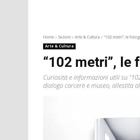
Home
Sezioni
Arte & Cultura
"102 metri", le fotogr
Arte & Cultura
“102 metri”, le 
Curiosità e informazioni utili su "1
dialogo carcere e museo, allestita al