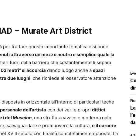
MAD – Murate Art District
à
per trattare questa importante tematica e si pone
nuti attraverso un mezzo neutro e semplice quale la
sieri fuori dalla barriera che costantemente li separa
102 metri” si accorcia
dando luogo anche a
spazi
Eve
 tra due luoghi
, che richiede all’osservatore attenzione
Co
di
Fio
, disposta in orizzontale all’interno di particolari teche
La
personale dell’artista
con dei veri e propri
dittici
l’
zi del
Museion
, una struttura vivace e moderna nata
da
iare, salvaguardare e promuovere la cultura,
e il carcere
 nel XVIII secolo con finalità completamente opposte. La
Art