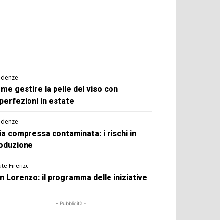
ndenze
me gestire la pelle del viso con
perfezioni in estate
ndenze
ia compressa contaminata: i rischi in
oduzione
ate Firenze
n Lorenzo: il programma delle iniziative
- Pubblicità -