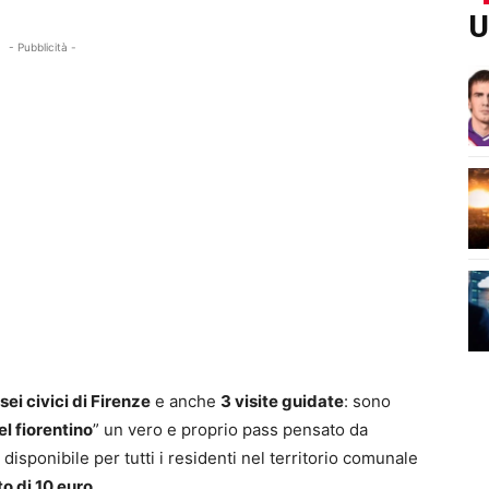
U
- Pubblicità -
ei civici di Firenze
e anche
3 visite guidate
: sono
l fiorentino
” un vero e proprio pass pensato da
isponibile per tutti i residenti nel territorio comunale
o di 10 euro
.