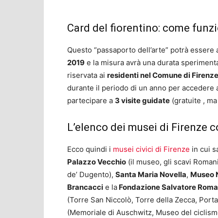
Card del fiorentino: come funzi
Questo “passaporto dell’arte” potrà essere
2019
e la misura avrà una durata speriment
riservata ai
residenti nel Comune di Firenze
durante il periodo di un anno per accedere a 
partecipare a
3 visite guidate
(gratuite , ma
L’elenco dei musei di Firenze c
Ecco quindi i
musei civici di Firenze
in cui s
Palazzo Vecchio
(il museo, gli scavi Romani
de’ Dugento),
Santa Maria Novella
,
Museo 
Brancacci
e la
Fondazione Salvatore Rom
(Torre San Niccolò, Torre della Zecca, Porta
(Memoriale di Auschwitz, Museo del ciclismo