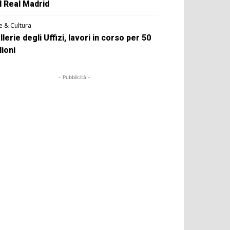
l Real Madrid
e & Cultura
llerie degli Uffizi, lavori in corso per 50
lioni
- Pubblicità -