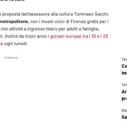
su proposta dell’assessore alla cultura Tommaso Sacchi.
metropolitane
, con i musei civici di Firenze gratis per i
con attività a ingresso libero per adulti e famiglie,
i. Inoltre da inizio anno i
giovani europei tra i 18 e i 25
ze
ogni lunedì.
- Pubblicità -
Te
Co
im
Te
Ar
pr
Est
Sa