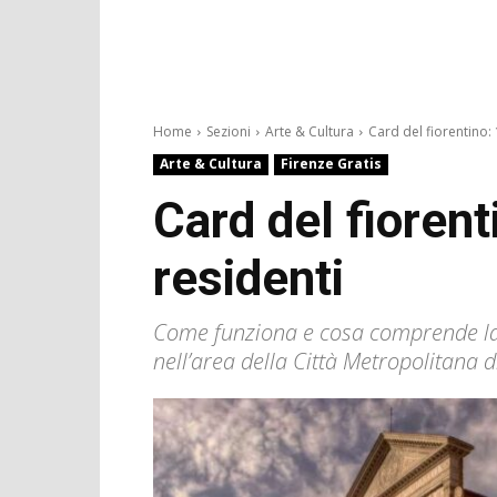
Home
Sezioni
Arte & Cultura
Card del fiorentino: 
Arte & Cultura
Firenze Gratis
Card del fiorent
residenti
Come funziona e cosa comprende la n
nell’area della Città Metropolitana d