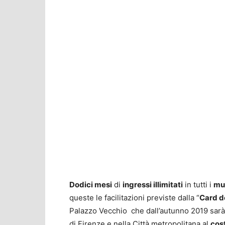
Dodici mesi
di
ingressi illimitati
in tutti i
mus
queste le facilitazioni previste dalla “
Card de
Palazzo Vecchio che dall’autunno 2019 sarà d
di Firenze e nella Città metropolitana al
cost