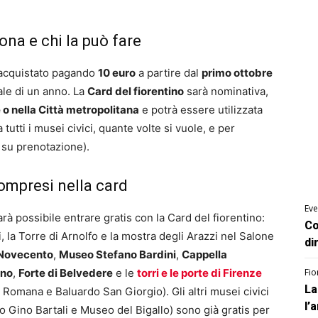
ona e chi la può fare
 acquistato pagando
10 euro
a partire dal
primo ottobre
ale di un anno. La
Card del fiorentino
sarà nominativa,
 o nella Città metropolitana
e potrà essere utilizzata
tutti i musei civici, quante volte si vuole, e per
 su prenotazione).
ompresi nella card
Eve
arà possibile entrare gratis con la Card del fiorentino:
Co
, la Torre di Arnolfo e la mostra degli Arazzi nel Salone
di
Novecento
,
Museo Stefano Bardini
,
Cappella
ano
,
Forte di Belvedere
e le
torri e le porte di Firenze
Fio
La
 Romana e Baluardo San Giorgio). Gli altri musei civici
l’
 Gino Bartali e Museo del Bigallo) sono già gratis per