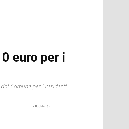
0 euro per i
 dal Comune per i residenti
- Pubblicità -