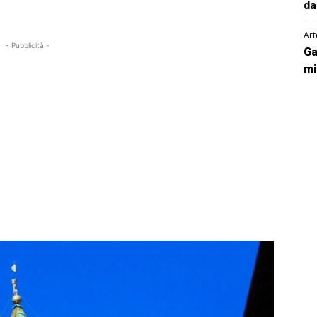
da
Art
- Pubblicità -
Ga
mi