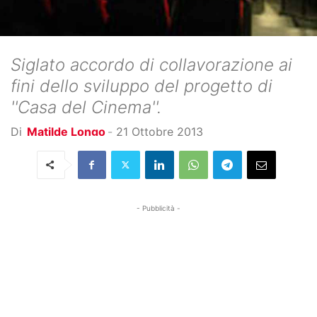
Siglato accordo di collavorazione ai
fini dello sviluppo del progetto di
''Casa del Cinema''.
Di
Matilde Longo
-
21 Ottobre 2013
- Pubblicità -