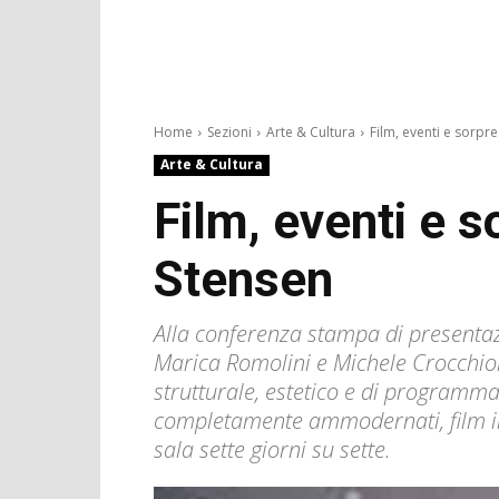
Home
Sezioni
Arte & Cultura
Film, eventi e sorpre
Arte & Cultura
Film, eventi e s
Stensen
Alla conferenza stampa di presentaz
Marica Romolini e Michele Crocchiol
strutturale, estetico e di programma
completamente ammodernati, film in 
sala sette giorni su sette.