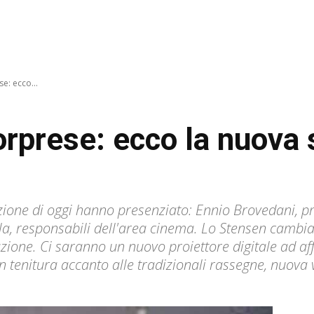
se: ecco...
orprese: ecco la nuova 
ione di oggi hanno presenziato: Ennio Brovedani, p
a, responsabili dell'area cinema. Lo Stensen cambia
zione. Ci saranno un nuovo proiettore digitale ad af
tenitura accanto alle tradizionali rassegne, nuova v