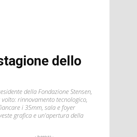
stagione dello
residente della Fondazione Stensen,
 volto: rinnovamento tecnologico,
fiancare i 35mm, sala e foyer
este grafica e un'apertura della
- Pubblicità -