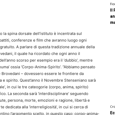
Fio
Il
an
ma
a spina dorsale dell’istituto è incentrata sul
battiti, conferenze e film che avranno luogo ogni
 gratuito. A parlare di questa tradizione annuale della
vedani, il quale ha ricordato che ogni anno il
ll’anno scorso per esempio era il ‘dubbio’, mentre
euma’ ossia ‘Corpo-Anima-Spirito’. ”Abbiamo pensato
e Brovedani – dovessero essere le frontiere da
ma e spirito. Quest’anno il Novembre Stenseniano sarà
ale’, in cui le tre cateogorie (corpo, anima, spirito)
ofico. La seconda sarà ‘interdisciplinare’ seguendo
salute, persona, morte, emozioni e ragione, libertà e
rte dedicata alla ‘interreligiosità’, in cui si cerca di
Cro
Ec
ontino l’argomento scelto, in questo caso: corpo-anima-