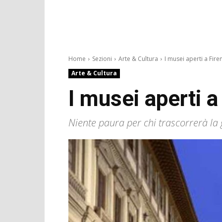
Home
Sezioni
Arte & Cultura
I musei aperti a Firen
Arte & Cultura
I musei aperti 
Niente paura per chi trascorrerà la g