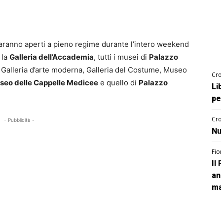
ranno aperti a pieno regime durante l’intero weekend
 la
Galleria dell’Accademia
, tutti i musei di
Palazzo
, Galleria d’arte moderna, Galleria del Costume, Museo
Cro
seo delle Cappelle Medicee
e quello di
Palazzo
Li
pe
Cro
- Pubblicità -
Nu
Fio
Il
an
ma