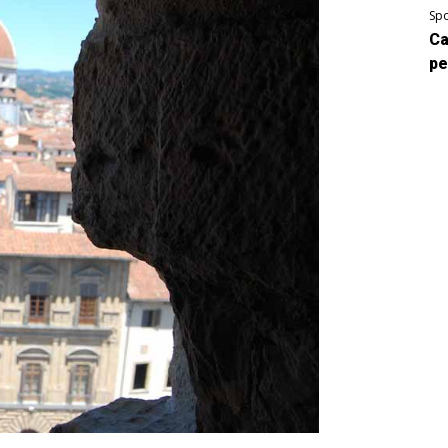
Spo
Ca
pe