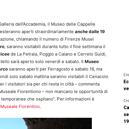
a Galleria dell’Accademia, il Museo delle Cappelle
resteranno aperti straordinariamente
anche dalle 19
enotazione, chiamando il numero di Firenze Musei
ero
, saranno visitabili durante tutto il fine settimana il
dicee
de La Petraia, Poggio a Caiano e Cerreto Guidi,
tello sarà aperto solo venerdì e sabato. Il
Museo
arco
saranno aperti per Ferragosto e sabato 16, ma
Cro
ndi solo sabato mattina saranno visitabili il Cenacolo
Ec
er i visitatori sia per chi resta in città – commenta
ve
o Museale Fiorentiono – non mancano le opportunità di
tre temporanee che ospitano”. Per informazioni è
Cro
o Museale Fiorentino
.
Ca
se
19