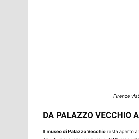
Firenze vist
DA PALAZZO VECCHIO A
Il
museo di Palazzo Vecchio
resta aperto an