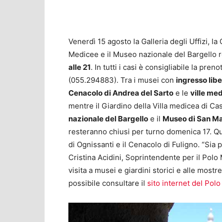
Venerdì 15 agosto la Galleria degli Uffizi, l
Medicee e il Museo nazionale del Bargello 
alle 21
. In tutti i casi è consigliabile la pr
(055.294883). Tra i musei con
ingresso lib
Cenacolo di Andrea del Sarto
e le
ville me
mentre il Giardino della Villa medicea di Cas
nazionale del Bargello
e il
Museo di San M
resteranno chiusi per turno domenica 17. Qui
di Ognissanti e il Cenacolo di Fuligno. “Sia p
Cristina Acidini, Soprintendente per il Pol
visita a musei e giardini storici e alle mos
possibile consultare il
sito internet del Pol