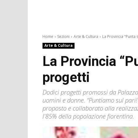
Home
Sezioni
Arte & Cultura
La Provincia "Punta su
Arte & Cultura
La Provincia “P
progetti
Dodici progetti promossi da Palazzo 
uomini e donne. “Puntiamo sul pari!
proposto e collaborato alla realizzaz
l'85% della popolazione fiorentina.