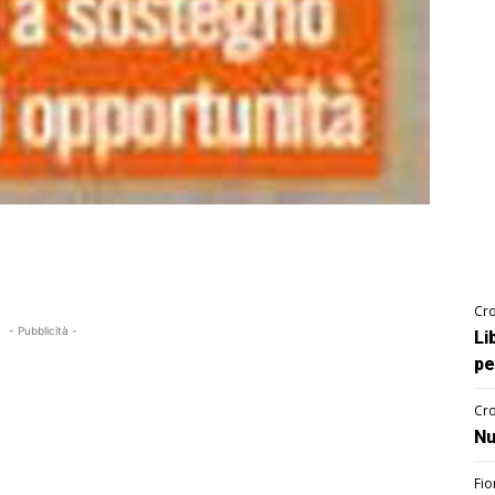
Cro
- Pubblicità -
Li
pe
Cro
Nu
Fio