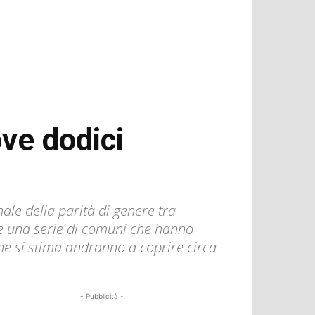
ove dodici
ale della parità di genere tra
ge una serie di comuni che hanno
che si stima andranno a coprire circa
- Pubblicità -