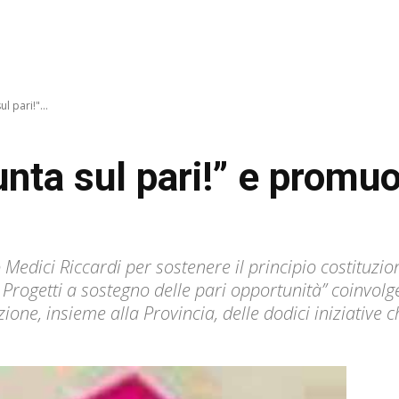
l pari!"...
unta sul pari!” e promu
Medici Riccardi per sostenere il principio costituzion
 Progetti a sostegno delle pari opportunità” coinvol
ione, insieme alla Provincia, delle dodici iniziative 