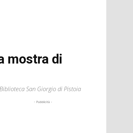
va mostra di
 Biblioteca San Giorgio di Pistoia
- Pubblicità -