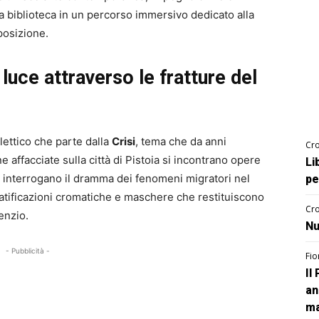
la biblioteca in un percorso immersivo dedicato alla
posizione.
 luce attraverso le fratture del
alettico che parte dalla
Crisi
, tema che da anni
Cro
ne affacciate sulla città di Pistoia si incontrano opere
Li
he interrogano il dramma dei fenomeni migratori nel
pe
atificazioni cromatiche e maschere che restituiscono
Cro
enzio.
Nu
- Pubblicità -
Fio
Il
an
ma