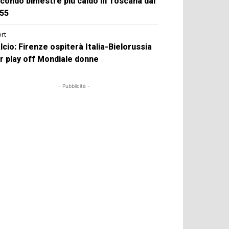
condo bimestre più caldo in Toscana dal
55
rt
lcio: Firenze ospiterà Italia-Bielorussia
r play off Mondiale donne
- Pubblicità -