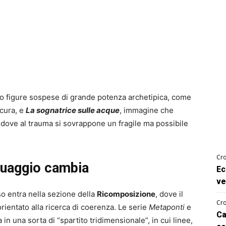
o figure sospese di grande potenza archetipica, come
 cura, e
La sognatrice sulle acque
, immagine che
dove al trauma si sovrappone un fragile ma possibile
Cro
nguaggio cambia
Ec
ve
rso entra nella sezione della
Ricomposizione
, dove il
Cro
orientato alla ricerca di coerenza. Le serie
Metaponti
e
Ca
in una sorta di “spartito tridimensionale”, in cui linee,