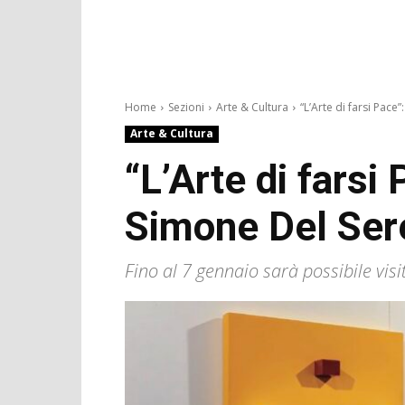
Home
Sezioni
Arte & Cultura
“L’Arte di farsi Pace”: 
Arte & Cultura
“L’Arte di farsi
Simone Del Ser
Fino al 7 gennaio sarà possibile visi