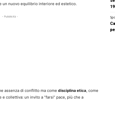
se
 un nuovo equilibrio interiore ed estetico.
19
- Pubblicità -
Spo
Ca
pe
me assenza di conflitto ma come
disciplina etica
, come
e collettiva: un invito a “farsi” pace, più che a