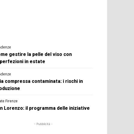
ndenze
me gestire la pelle del viso con
perfezioni in estate
ndenze
ia compressa contaminata: i rischi in
oduzione
ate Firenze
n Lorenzo: il programma delle iniziative
- Pubblicità -