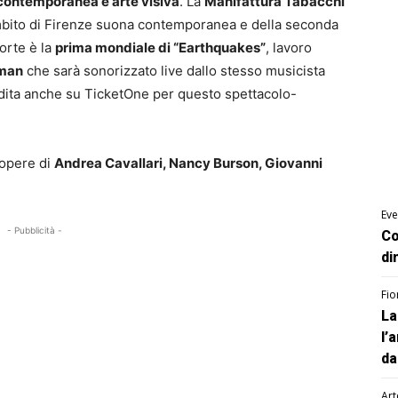
contemporanea e arte visiva
. La
Manifattura Tabacchi
’ambito di Firenze suona contemporanea e della seconda
forte è la
prima mondiale di “Earthquakes”
, lavoro
man
che sarà sonorizzato live dallo stesso musicista
endita anche su TicketOne per questo spettacolo-
 opere di
Andrea Cavallari, Nancy Burson, Giovanni
Eve
- Pubblicità -
Co
di
Fio
La
l’
da
Art