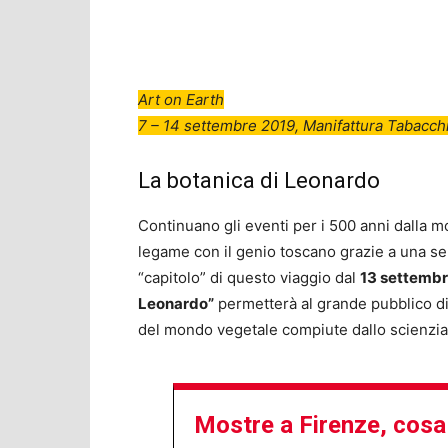
Art on Earth
7 – 14 settembre 2019, Manifattura Tabacch
La botanica di Leonardo
Continuano gli eventi per i 500 anni dalla m
legame con il genio toscano grazie a una ser
“capitolo” di questo viaggio dal
13 settemb
Leonardo”
permetterà al grande pubblico di 
del mondo vegetale compiute dallo scienziat
Mostre a Firenze, cosa