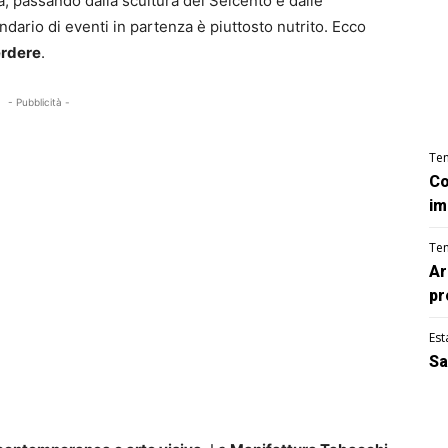
a, passando dalla scultura del Seicento e dalle
ndario di eventi in partenza è piuttosto nutrito. Ecco
erdere
.
- Pubblicità -
Te
Co
im
Te
Ar
pr
Est
Sa