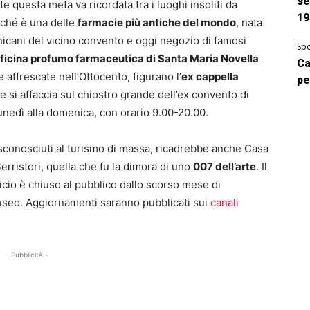
se
 questa meta va ricordata tra i luoghi insoliti da
19
rché è una delle
farmacie più antiche del mondo
, nata
nicani del vicino convento e oggi negozio di famosi
Spo
ficina profumo farmaceutica di Santa Maria Novella
Ca
e affrescate nell’Ottocento, figurano l’
ex cappella
pe
 si affaccia sul chiostro grande dell’ex convento di
lunedì alla domenica, con orario 9.00-20.00.
 sconosciuti al turismo di massa, ricadrebbe anche Casa
erristori, quella che fu la dimora di uno
007 dell’arte
. Il
icio è chiuso al pubblico dallo scorso mese di
museo. Aggiornamenti saranno pubblicati sui
canali
- Pubblicità -