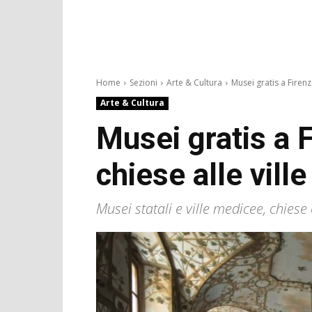
Home
Sezioni
Arte & Cultura
Musei gratis a Firenz
Arte & Cultura
Musei gratis a 
chiese alle ville
Musei statali e ville medicee, chiese e