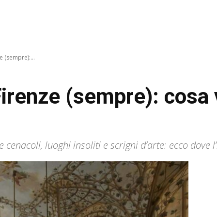
e (sempre):...
Firenze (sempre): cosa 
 cenacoli, luoghi insoliti e scrigni d’arte: ecco dove l