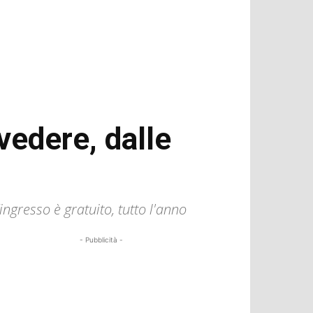
vedere, dalle
’ingresso è gratuito, tutto l'anno
- Pubblicità -