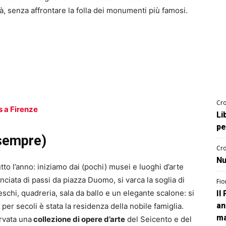
ità, senza affrontare la folla dei monumenti più famosi.
Cro
s a Firenze
Li
pe
(sempre)
Cro
Nu
utto l’anno: iniziamo dai (pochi) musei e luoghi d’arte
nciata di passi da piazza Duomo, si varca la soglia di
Fio
eschi, quadreria, sala da ballo e un elegante scalone: si
Il
an
 per secoli è stata la residenza della nobile famiglia.
ma
ervata una
collezione di opere d’arte
del Seicento e del