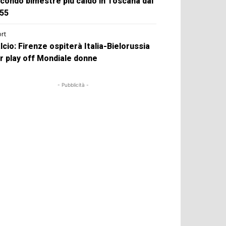
condo bimestre più caldo in Toscana dal
55
rt
lcio: Firenze ospiterà Italia-Bielorussia
r play off Mondiale donne
- Pubblicità -