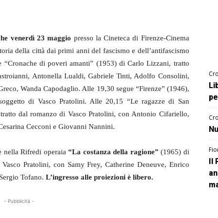
nche venerdì 23 maggio
presso la Cineteca di Firenze-Cinema
oria della città dai primi anni del fascismo e dell’antifascismo
re “Cronache di poveri amanti” (1953) di Carlo Lizzani, tratto
Cro
troianni, Antonella Lualdi, Gabriele Tinti, Adolfo Consolini,
Li
Greco, Wanda Capodaglio. Alle 19,30 segue “Firenze” (1946),
pe
 soggetto di Vasco Pratolini. Alle 20,15 “Le ragazze di San
tratto dal romanzo di Vasco Pratolini, con Antonio Cifariello,
Cro
 Cesarina Cecconi e Giovanni Nannini.
Nu
Fio
e nella Rifredi operaia
“La costanza della ragione”
(1965) di
Il
i Vasco Pratolini, con Samy Frey, Catherine Deneuve, Enrico
an
 Sergio Tofano.
L’ingresso alle proiezioni è libero.
ma
- Pubblicità -