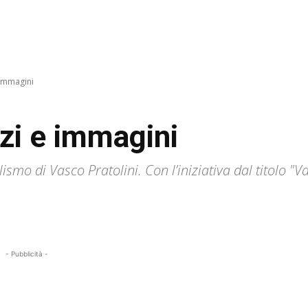
 immagini
nzi e immagini
ismo di Vasco Pratolini. Con l’iniziativa dal titolo "V
- Pubblicità -