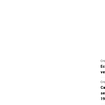
Cro
Ec
ve
Cro
Ca
se
19