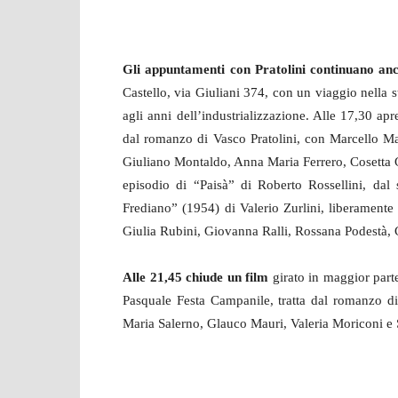
Gli appuntamenti con Pratolini continuano a
Castello, via Giuliani 374, con un viaggio nella st
agli anni dell’industrializzazione. Alle 17,30 ap
dal romanzo di Vasco Pratolini, con Marcello Mas
Giuliano Montaldo, Anna Maria Ferrero, Cosetta 
episodio di “Paisà” di Roberto Rossellini, dal
Frediano” (1954) di Valerio Zurlini, liberamente 
Giulia Rubini, Giovanna Ralli, Rossana Podestà,
Alle 21,45 chiude un film
girato in maggior part
Pasquale Festa Campanile, tratta dal romanzo d
Maria Salerno, Glauco Mauri, Valeria Moriconi e