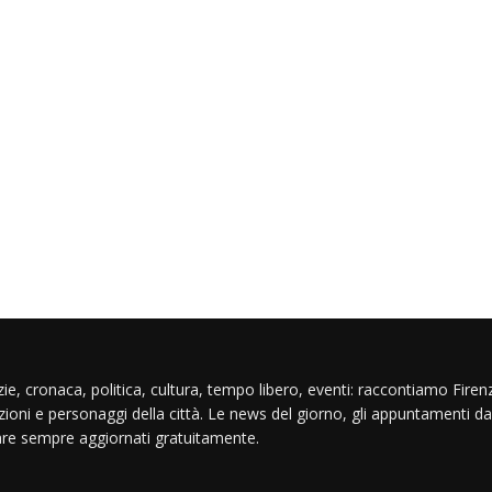
ie, cronaca, politica, cultura, tempo libero, eventi: raccontiamo Firenz
izioni e personaggi della città. Le news del giorno, gli appuntamenti da
are sempre aggiornati gratuitamente.