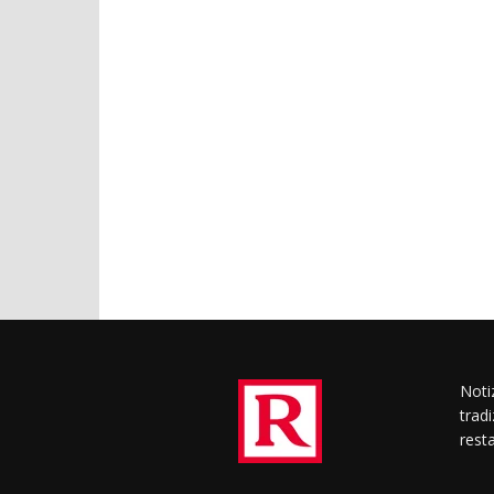
Notiz
trad
rest