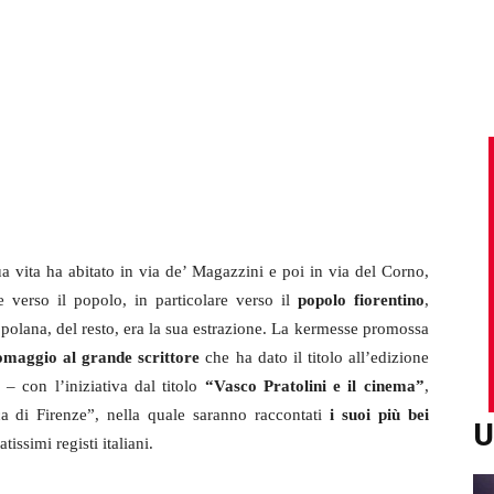
ua vita ha abitato in via de’ Magazzini e poi in via del Corno,
e verso il popolo, in particolare verso il
popolo fiorentino
,
polana, del resto, era la sua estrazione. La kermesse promossa
omaggio al grande scrittore
che ha dato il titolo all’edizione
 con l’iniziativa dal titolo
“Vasco Pratolini e il cinema”
,
 di Firenze”, nella quale saranno raccontati
i suoi più bei
U
tissimi registi italiani.