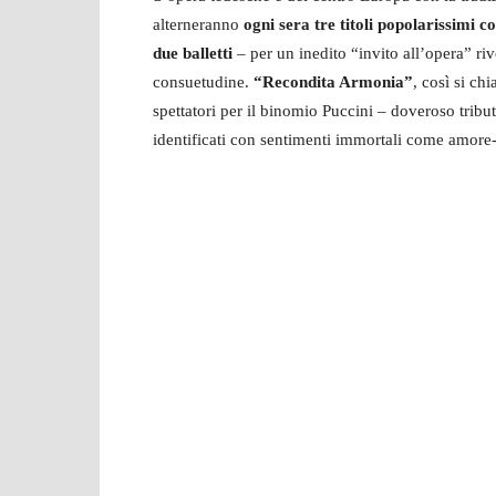
alterneranno
ogni sera tre titoli popolarissimi
due balletti
– per un inedito “invito all’opera” r
consuetudine.
“Recondita Armonia”
, così si ch
spettatori per il binomio Puccini – doveroso tribu
identificati con sentimenti immortali come amore