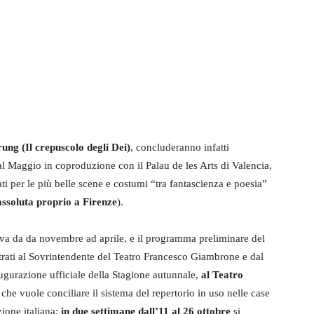
g (Il crepuscolo degli Dei)
, concluderanno infatti
l Maggio in coproduzione con il Palau de les Arts di Valencia,
ti per le più belle scene e costumi “tra fantascienza e poesia”
assoluta proprio a Firenze
).
va da da novembre ad aprile, e il programma preliminare del
trati al Sovrintendente del Teatro Francesco Giambrone e dal
augurazione ufficiale della Stagione autunnale,
al Teatro
che vuole conciliare il sistema del repertorio in uso nelle case
zione italiana:
in due settimane dall’11 al 26 ottobre
si