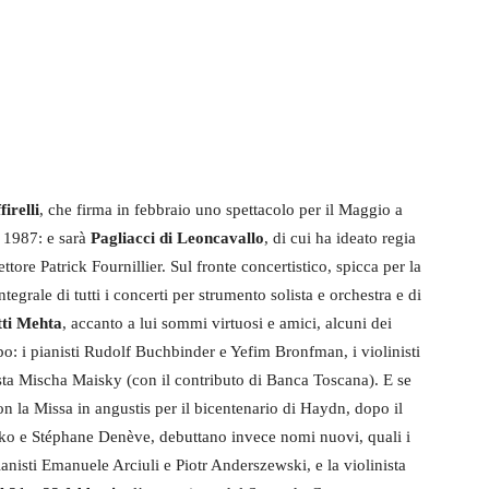
irelli
, che firma in febbraio uno spettacolo per il Maggio a
 1987: e sarà
Pagliacci di Leoncavallo
, di cui ha ideato regia
tore Patrick Fournillier. Sul fronte concertistico, spicca per la
egrale di tutti i concerti per strumento solista e orchestra e di
tti Mehta
, accanto a lui sommi virtuosi e amici, alcuni dei
: i pianisti Rudolf Buchbinder e Yefim Bronfman, i violinisti
sta Mischa Maisky (con il contributo di Banca Toscana). E se
on la Missa in angustis per il bicentenario di Haydn, dopo il
ko e Stéphane Denève, debuttano invece nomi nuovi, quali i
anisti Emanuele Arciuli e Piotr Anderszewski, e la violinista