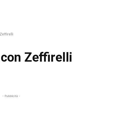
effirelli
con Zeffirelli
- Pubblicità -