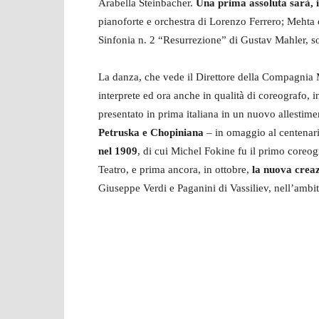
Arabella Steinbacher.
Una prima assoluta sarà, i
pianoforte e orchestra di Lorenzo Ferrero; Mehta 
Sinfonia n. 2 “Resurrezione” di Gustav Mahler, 
La danza, che vede il Direttore della Compagni
interprete ed ora anche in qualità di coreografo, 
presentato in prima italiana in un nuovo allestim
Petruska e Chopiniana
– in omaggio al centenari
nel 1909
, di cui Michel Fokine fu il primo coreo
Teatro, e prima ancora, in ottobre,
la nuova crea
Giuseppe Verdi e Paganini di Vassiliev, nell’amb