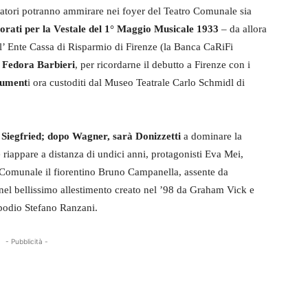
ttatori potranno ammirare nei foyer del Teatro Comunale sia
asorati per la Vestale del 1° Maggio Musicale 1933
– da allora
ll’ Ente Cassa di Risparmio di Firenze (la Banca CaRiFi
a Fedora Barbieri
, per ricordarne il debutto a Firenze con i
ocument
i ora custoditi dal Museo Teatrale Carlo Schmidl di
Siegfried;
dopo Wagner, sarà Donizzetti
a dominare la
e riappare a distanza di undici anni, protagonisti Eva Mei,
l Comunale il fiorentino Bruno Campanella, assente da
el bellissimo allestimento creato nel ’98 da Graham Vick e
podio Stefano Ranzani.
- Pubblicità -