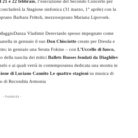
l 21 e 22 febbraio
, l’esecuzione del Secondo Concerto per
concluderà la Stagione sinfonica (31 marzo, 1° aprile) con la
soprano Barbara Frittoli, mezzosoprano Mariana Lipovsek.
a MaggioDanza Vladimir Derevianlo spesso impegnato come
inanella in gennaio il suo
Don Chisciotte
creato per Dresda e
ento; in gennaio una Serata Fokine – con
L’Uccello di fuoco,
o della nascita dei mitici
Ballets Russes fondati da Diaghilev
grafo e ai quali verrà in contemporanea dedicata una mostra in
zione di Luciano Cannito Le quattro stagioni
su musica di
ito di Recondita Armonia
- Pubblicità -