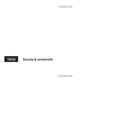
- Pubblicità -
TAGS
Scuola & università
- Pubblicità -