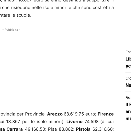
ri che risiedono nelle isole minori e che sono costretti a
ntare le scuole.
- Pubblicità -
Cro
Li
pe
Cro
Nu
Fio
Il
an
ovincia per Provincia:
Arezzo
68.619,75 euro;
Firenze
ma
ui 13.867 per le isole minori);
Livorno
74.598 (di cui
sa Carrara
49.168,50; Pisa 88.862;
Pistoia
62.316,60;