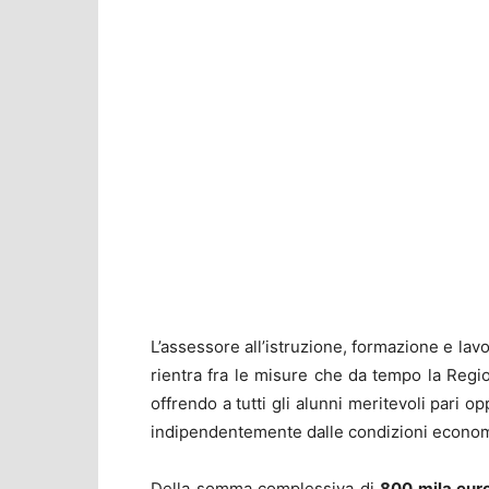
L’assessore all’istruzione, formazione e lav
rientra fra le misure che da tempo la Regio
offrendo a tutti gli alunni meritevoli pari 
indipendentemente dalle condizioni economi
Della somma complessiva di
800 mila eur