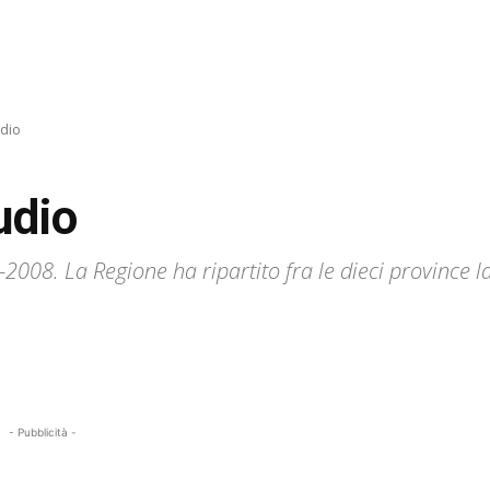
udio
udio
7-2008. La Regione ha ripartito fra le dieci provinc
- Pubblicità -