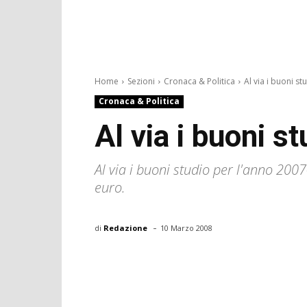
Home
Sezioni
Cronaca & Politica
Al via i buoni st
Cronaca & Politica
Al via i buoni st
Al via i buoni studio per l'anno 200
euro.
-
di
Redazione
10 Marzo 2008