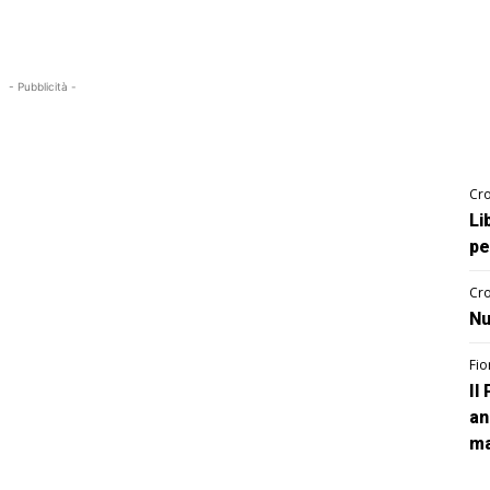
- Pubblicità -
Cro
Li
pe
Cro
Nu
Fio
Il
an
ma