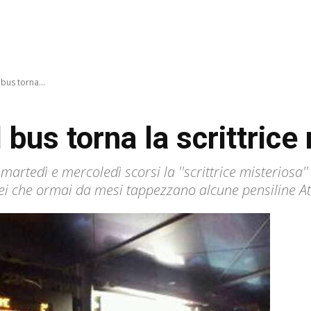
 bus torna...
 bus torna la scrittrice
ra martedì e mercoledì scorsi la ''scrittrice misteriosa
e lei che ormai da mesi tappezzano alcune pensiline At