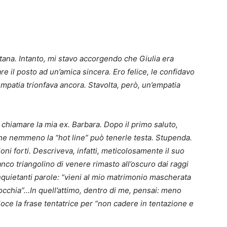
ntana. Intanto, mi stavo accorgendo che Giulia era
e il posto ad un’amica sincera. Ero felice, le confidavo
empatia trionfava ancora. Stavolta, però, un’empatia
 chiamare la mia ex. Barbara. Dopo il primo saluto,
che nemmeno la “hot line” può tenerle testa. Stupenda.
i forti. Descriveva, infatti, meticolosamente il suo
co triangolino di venere rimasto all’oscuro dai raggi
inquietanti parole: “vieni al mio matrimonio mascherata
occhia”…In quell’attimo, dentro di me, pensai: meno
oce la frase tentatrice per “non cadere in tentazione e