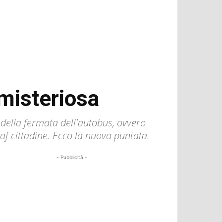
 misteriosa
'' della fermata dell'autobus, ovvero
af cittadine. Ecco la nuova puntata.
- Pubblicità -