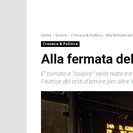
Home
Sezioni
Cronaca & Politica
Alla fermata del
Cronaca & Politica
Alla fermata del
E' tornata a ''colpire'' nella notte t
l'autrice dei testi d'amore per altr