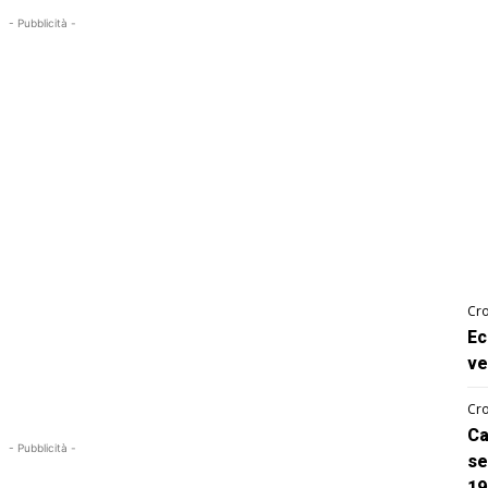
- Pubblicità -
Cro
Ec
ve
Cro
Ca
- Pubblicità -
se
19