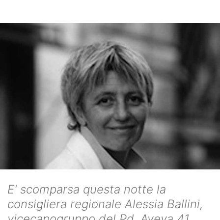
E' scomparsa questa notte la
consigliera regionale Alessia Ballini,
vicecapogruppo del Pd. Aveva 41