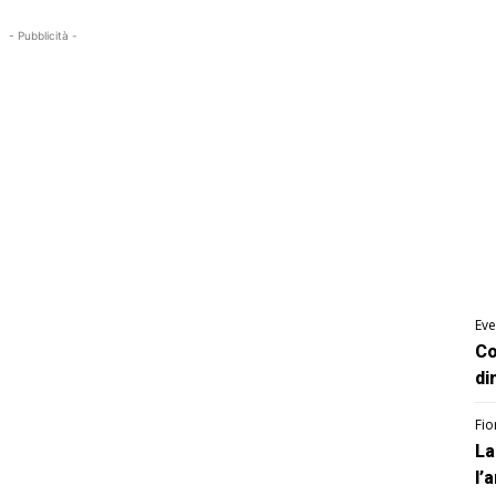
- Pubblicità -
Eve
Co
di
Fio
La
l’