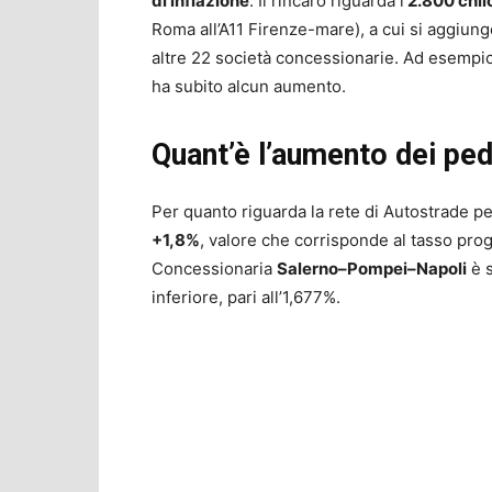
di inflazione
. Il rincaro riguarda i
2.800 chilo
Roma all’A11 Firenze-mare), a cui si aggiun
altre 22 società concessionarie. Ad esempi
ha subito alcun aumento.
Quant’è l’aumento dei ped
Per quanto riguarda la rete di Autostrade per
+1,8%
, valore che corrisponde al tasso prog
Concessionaria
Salerno–Pompei–Napoli
è s
inferiore, pari all’1,677%.