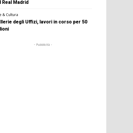
l Real Madrid
e & Cultura
llerie degli Uffizi, lavori in corso per 50
lioni
- Pubblicità -