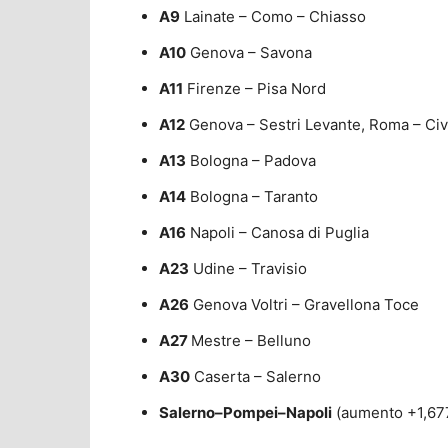
A9
Lainate – Como – Chiasso
A10
Genova – Savona
A11
Firenze – Pisa Nord
A12
Genova – Sestri Levante, Roma – Civ
A13
Bologna – Padova
A14
Bologna – Taranto
A16
Napoli – Canosa di Puglia
A23
Udine – Travisio
A26
Genova Voltri – Gravellona Toce
A27
Mestre – Belluno
A30
Caserta – Salerno
Salerno–Pompei–Napoli
(aumento +1,67