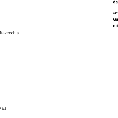
da
Art
Ga
mi
itavecchia
7%)