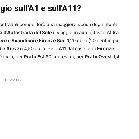
io sull’A1 e sull’A11?
ostradali comporterà una maggiore spesa degli utenti
Sull’
Autostrada del Sole
il viaggio in auto (classe A) tra
renze Scandicci e Firenze Sud
1,20 euro (20 cent in più
d e Arezzo
4,50 euro. Per l’
A11
dal casello di
Firenze
0 euro, per
Prato Est
80 centesimi, per
Prato Ovest
1,4
- Pubblicità -