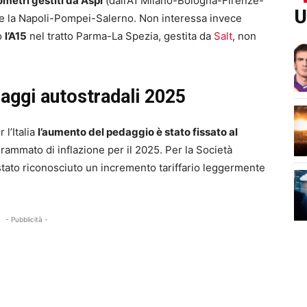
metri gestiti da Aspi
(dall’A1 Milano-Bologna-Firenze-
U
ge la Napoli-Pompei-Salerno. Non interessa invece
o
l’A15
nel tratto Parma-La Spezia, gestita da
Salt
, non
aggi autostradali 2025
 l’Italia
l’aumento del pedaggio è stato fissato al
rammato di inflazione per il 2025. Per la Società
tato riconosciuto un incremento tariffario leggermente
- Pubblicità -