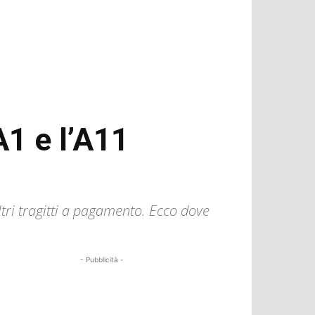
A1 e l’A11
 altri tragitti a pagamento. Ecco dove
- Pubblicità -