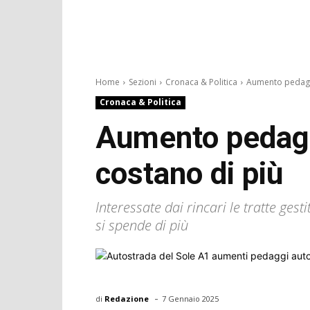
Home
Sezioni
Cronaca & Politica
Aumento pedaggi 
Cronaca & Politica
Aumento pedaggi
costano di più
Interessate dai rincari le tratte gest
si spende di più
-
di
Redazione
7 Gennaio 2025