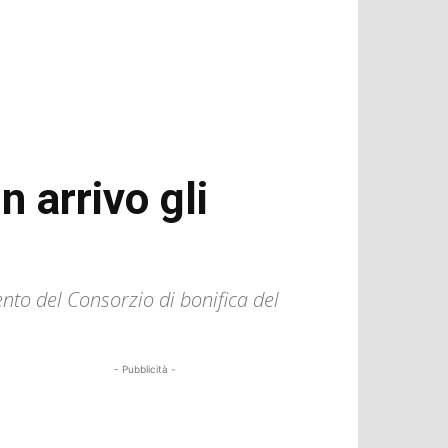
 arrivo gli
nto del Consorzio di bonifica del
- Pubblicità -