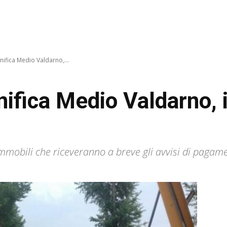
ifica Medio Valdarno,...
ifica Medio Valdarno, in
immobili che riceveranno a breve gli avvisi di pagame