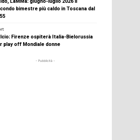
ldo, LaMMa: giugno-luglio 2026 il
condo bimestre più caldo in Toscana dal
55
rt
lcio: Firenze ospiterà Italia-Bielorussia
r play off Mondiale donne
- Pubblicità -