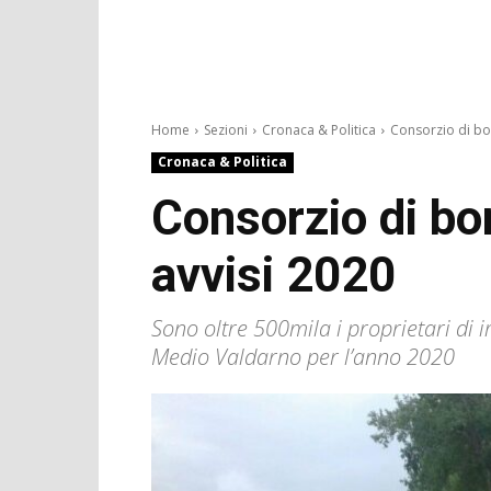
Home
Sezioni
Cronaca & Politica
Consorzio di bon
Cronaca & Politica
Consorzio di bon
avvisi 2020
Sono oltre 500mila i proprietari di 
Medio Valdarno per l’anno 2020