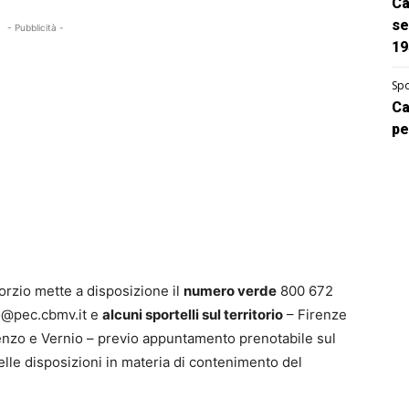
Ca
se
- Pubblicità -
19
Spo
Ca
pe
orzio mette a disposizione il
numero verde
800 672
o@pec.cbmv.it
e
alcuni sportelli sul territorio
– Firenze
nzo e Vernio – previo appuntamento prenotabile sul
lle disposizioni in materia di contenimento del