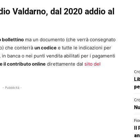
io Valdarno, dal 2020 addio al
o bollettino
ma un documento (che verrà consegnato
to) che conterrà
un codice
e tutte le indicazioni per
, in banca o nei punti vendita abilitati per i pagamenti
 il contributo online
direttamente dal
sito del
Cro
Li
pe
- Pubblicità -
Cro
Nu
Fio
Il
an