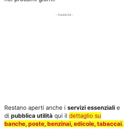
- Pubblicità -
Restano aperti anche i
servizi essenziali
e
di
pubblica utilità
qui il
dettaglio su
banche, poste, benzinai, edicole, tabaccai
.