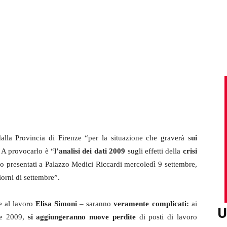
dalla Provincia di Firenze “per la situazione che graverà s
ui
 A provocarlo è “
l’analisi dei dati 2009
sugli effetti della
crisi
no presentati a Palazzo Medici Riccardi mercoledì 9 settembre,
iorni di settembre”.
le al lavoro
Elisa Simoni
– saranno
veramente complicati:
ai
U
ate 2009,
si aggiungeranno nuove perdite
di posti di lavoro