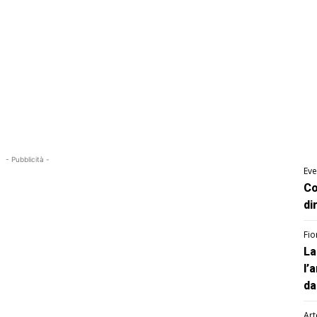
- Pubblicità -
Eve
Co
di
Fio
La
l’
da
Art