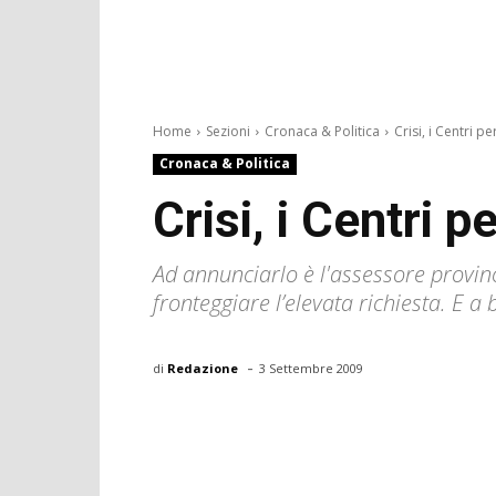
Home
Sezioni
Cronaca & Politica
Crisi, i Centri pe
Cronaca & Politica
Crisi, i Centri pe
Ad annunciarlo è l'assessore provinc
fronteggiare l’elevata richiesta. E a 
-
di
Redazione
3 Settembre 2009