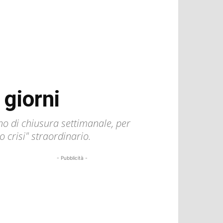
 giorni
rno di chiusura settimanale, per
o crisi" straordinario.
- Pubblicità -