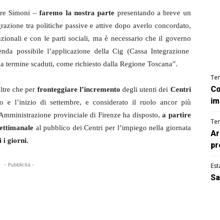
ore Simoni –
faremo la nostra parte
presentando a breve un
grazione tra politiche passive e attive dopo averlo concordato,
tuzionali e con le parti sociali, ma è necessario che il governo
nda possibile l’applicazione della Cig (Cassa Integrazione
i a termine scaduti, come richiesto dalla Regione Toscana”.
Te
Co
ltre che per
fronteggiare l’incremento
degli utenti dei
Centri
im
sto e l’inizio di settembre, e considerato il ruolo ancor più
Amministrazione provinciale di Firenze ha disposto,
a partire
Te
settimanale
al pubblico dei Centri per l’impiego nella giornata
Ar
 i giorni.
pr
- Pubblicità -
Est
Sa