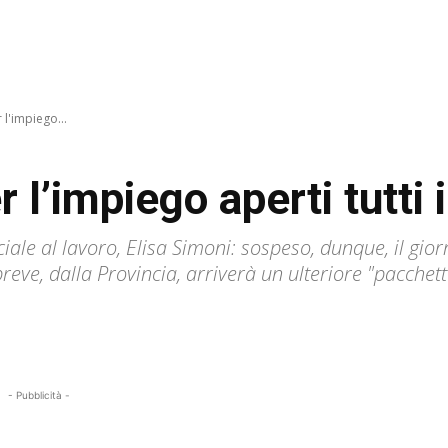
r l'impiego...
r l’impiego aperti tutti i
iale al lavoro, Elisa Simoni: sospeso, dunque, il gio
breve, dalla Provincia, arriverà un ulteriore "pacchett
- Pubblicità -