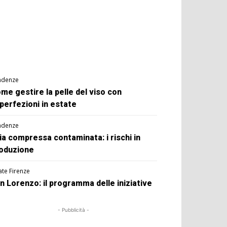
ndenze
me gestire la pelle del viso con
perfezioni in estate
ndenze
ia compressa contaminata: i rischi in
oduzione
ate Firenze
n Lorenzo: il programma delle iniziative
- Pubblicità -