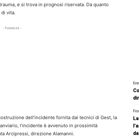
rauma, e si trova in prognosi riservata. Da quanto
i vita.
- Pubblicità -
Eve
Co
di
Fio
struzione dell’incidente fornita dai tecnici di Gest, la
La
ranviario, l’incidente è avvenuto in prossimità
l’
da
ata Arcipressi, direzione Alamanni.