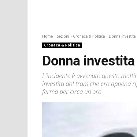
Home
Sezioni
Cronaca & Politica
Donna investita d
Cronaca & Politica
Donna investita 
L'incidente è avvenuto questa mattin
investita dal tram che era appena r
ferma per circa un'ora.