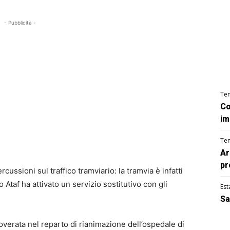
- Pubblicità -
Te
Co
im
Te
Ar
pr
ussioni sul traffico tramviario: la tramvia è infatti
 Ataf ha attivato un servizio sostitutivo con gli
Est
Sa
overata nel reparto di rianimazione dell’ospedale di