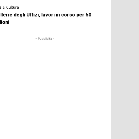
e & Cultura
llerie degli Uffizi, lavori in corso per 50
lioni
- Pubblicità -