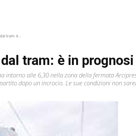
al tram: è...
dal tram: è in prognosi
a intorno alle 6,30 nella zona della fermata Arcipre
ipartito dopo un incrocio. Le sue condizioni non sar