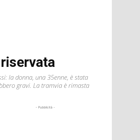
 riservata
ssi: la donna, una 35enne, è stata
ebbero gravi. La tramvia è rimasta
- Pubblicità -