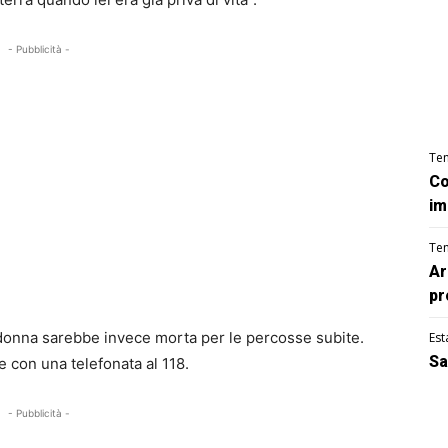
- Pubblicità -
Te
Co
im
Te
Ar
pr
a donna sarebbe invece morta per le percosse subite.
Est
Sa
me con una telefonata al 118.
- Pubblicità -