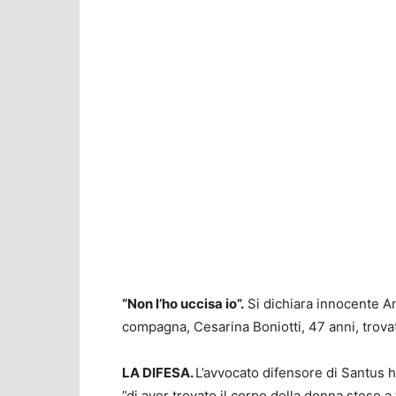
“Non l’ho uccisa io”.
Si dichiara innocente An
compagna, Cesarina Boniotti, 47 anni, trovat
LA DIFESA.
L’avvocato difensore di Santus ha
”di aver trovato il corpo della donna steso a t