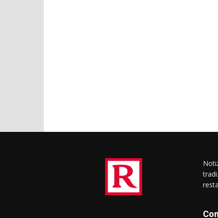
Notiz
trad
rest
Con