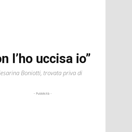
n l’ho uccisa io”
sarina Boniotti, trovata priva di
- Pubblicità -