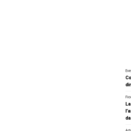
Eve
Co
di
Fio
La
l’
da
Art