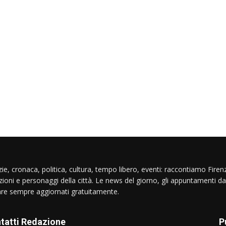
ie, cronaca, politica, cultura, tempo libero, eventi: raccontiamo Firenz
izioni e personaggi della città. Le news del giorno, gli appuntamenti da
are sempre aggiornati gratuitamente.
tatti Redazione
P