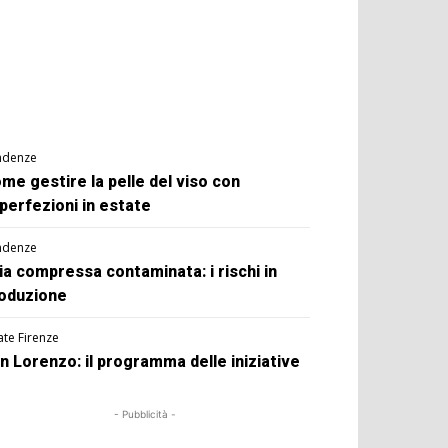
ndenze
me gestire la pelle del viso con
perfezioni in estate
ndenze
ia compressa contaminata: i rischi in
oduzione
ate Firenze
n Lorenzo: il programma delle iniziative
- Pubblicità -