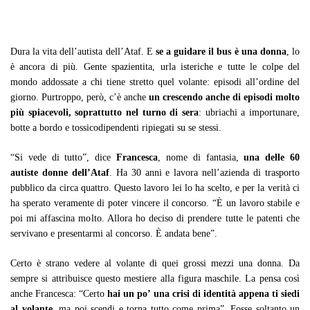
Dura la vita dell’autista dell’Ataf. E
se a guidare il bus è una donna
, lo
è ancora di più. Gente spazientita, urla isteriche e tutte le colpe del
mondo addossate a chi tiene stretto quel volante: episodi all’ordine del
giorno. Purtroppo, però, c’è anche
un crescendo anche di episodi molto
più spiacevoli, soprattutto nel turno di sera
: ubriachi a importunare,
botte a bordo e tossicodipendenti ripiegati su se stessi.
“Si vede di tutto”, dice
Francesca
, nome di fantasia,
una delle 60
autiste donne dell’Ataf
. Ha 30 anni e lavora nell’azienda di trasporto
pubblico da circa quattro. Questo lavoro lei lo ha scelto, e per la verità ci
ha sperato veramente di poter vincere il concorso. “È un lavoro stabile e
poi mi affascina molto. Allora ho deciso di prendere tutte le patenti che
servivano e presentarmi al concorso. È andata bene”.
Certo è strano vedere al volante di quei grossi mezzi una donna. Da
sempre si attribuisce questo mestiere alla figura maschile. La pensa così
anche Francesca: “Certo
hai un po’ una crisi di identità appena ti siedi
al volante
, ma poi scendi e torna tutto come prima”. Fosse soltanto un