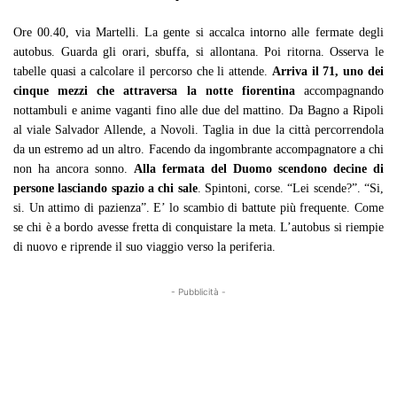
Ore 00.40, via Martelli. La gente si accalca intorno alle fermate degli
autobus. Guarda gli orari, sbuffa, si allontana. Poi ritorna. Osserva le
tabelle quasi a calcolare il percorso che li attende.
Arriva il 71, uno dei
cinque mezzi che attraversa la notte fiorentina
accompagnando
nottambuli e anime vaganti fino alle due del mattino. Da Bagno a Ripoli
al viale Salvador Allende, a Novoli. Taglia in due la città percorrendola
da un estremo ad un altro. Facendo da ingombrante accompagnatore a chi
non ha ancora sonno.
Alla fermata del Duomo scendono decine di
persone lasciando spazio a chi sale
. Spintoni, corse. “Lei scende?”. “Si,
si. Un attimo di pazienza”. E’ lo scambio di battute più frequente. Come
se chi è a bordo avesse fretta di conquistare la meta. L’autobus si riempie
di nuovo e riprende il suo viaggio verso la periferia.
- Pubblicità -