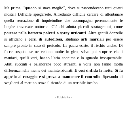
Ma prima, “quando si stava meglio”, dove si nascondevano tutti questi
mostri? Difficile spiegarselo. Altrettanto difficile cercare di allontanare
quella sensazione di inquietudine che accompagna perennemente le
lunghe traversate notturne. C’è chi adotta piccoli stratagemmi, come
portare nella borsetta polveri o spray urticanti
. Altre gentili donzelle
si affidano a
corsi di autodifesa
, studiano
arti marziali
per essere
sempre pronte in caso di pericolo. La paura esiste, il rischio anche. Di
facce sospette se ne vedono molte in giro, salvo poi scoprire che i
maniaci, quelli veri, hanno l’aria anonima e lo sguardo insospettabile.
Abiti succinti e palandrane poco attraenti a volte non fanno molta
differenza nella mente dei malintenzionati.
E così si sfida la notte
.
Si fa
appello al coraggio e si prova a mantenere il controllo
. Sperando di
svegliarsi al mattino senza il ricordo di un terribile incubo.
- Pubblicità -