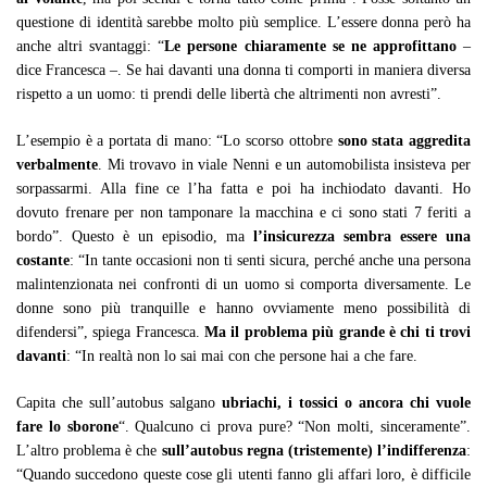
questione di identità sarebbe molto più semplice. L’essere donna però ha
anche altri svantaggi: “
Le persone chiaramente se ne approfittano
–
dice Francesca –. Se hai davanti una donna ti comporti in maniera diversa
rispetto a un uomo: ti prendi delle libertà che altrimenti non avresti”.
L’esempio è a portata di mano: “Lo scorso ottobre
sono stata aggredita
verbalmente
. Mi trovavo in viale Nenni e un automobilista insisteva per
sorpassarmi. Alla fine ce l’ha fatta e poi ha inchiodato davanti. Ho
dovuto frenare per non tamponare la macchina e ci sono stati 7 feriti a
bordo”. Questo è un episodio, ma
l’insicurezza sembra essere una
costante
: “In tante occasioni non ti senti sicura, perché anche una persona
malintenzionata nei confronti di un uomo si comporta diversamente. Le
donne sono più tranquille e hanno ovviamente meno possibilità di
difendersi”, spiega Francesca.
Ma il problema più grande è chi ti trovi
davanti
: “In realtà non lo sai mai con che persone hai a che fare.
Capita che sull’autobus salgano
ubriachi, i tossici o ancora chi vuole
fare lo sborone
“. Qualcuno ci prova pure? “Non molti, sinceramente”.
L’altro problema è che
sull’autobus regna (tristemente) l’indifferenza
:
“Quando succedono queste cose gli utenti fanno gli affari loro, è difficile