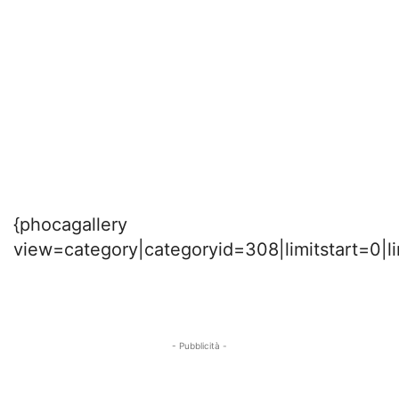
{phocagallery
view=category|categoryid=308|limitstart=0|l
- Pubblicità -