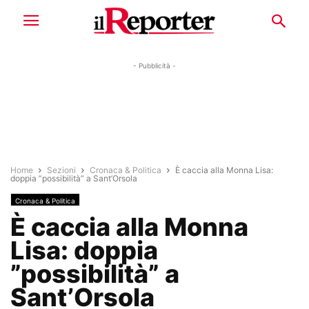
- Pubblicità -
Home
Sezioni
Cronaca & Politica
È caccia alla Monna Lisa:
doppia ”possibilità” a Sant’Orsola
Cronaca & Politica
È caccia alla Monna
Lisa: doppia
”possibilità” a
Sant’Orsola