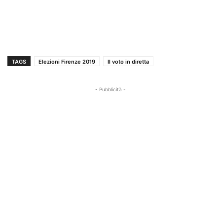
TAGS
Elezioni Firenze 2019
Il voto in diretta
- Pubblicità -