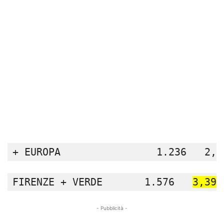
+ EUROPA                1.236   2,6
FIRENZE + VERDE       1.576   
3,39 
- Pubblicità -