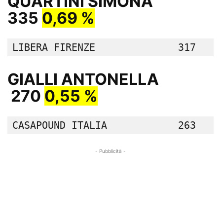
QUARTINI SIMONA
335
0,69 %
LIBERA FIRENZE              317   0
GIALLI ANTONELLA
270
0,55 %
CASAPOUND ITALIA            263   0
- Pubblicità -