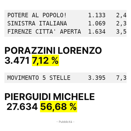
POTERE AL POPOLO!      1.133   2,44 
SINISTRA ITALIANA      1.069   2,3  
FIRENZE CITTA' APERTA  1.634   3,52
PORAZZINI LORENZO
3.471
7,12 %
MOVIMENTO 5 STELLE     3.395   7,31
PIERGUIDI MICHELE
27.634
56,68 %
- Pubblicità -