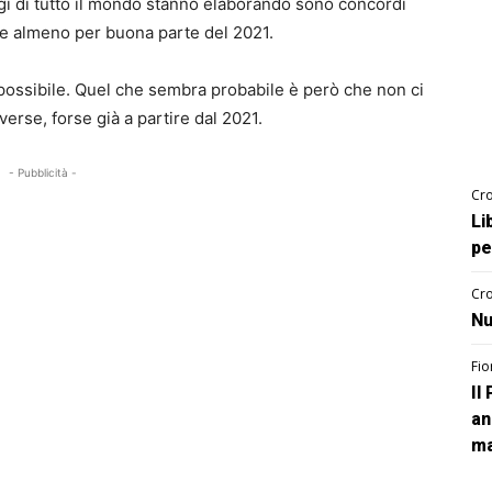
ogi di tutto il mondo stanno elaborando sono concordi
re almeno per buona parte del 2021.
possibile. Quel che sembra probabile è però che non ci
iverse, forse già a partire dal 2021.
- Pubblicità -
Cro
Li
pe
Cro
Nu
Fio
Il
an
ma