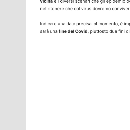
vicina
e i diversi scenari che gli epidemiol
nel ritenere che col virus dovremo convive
Indicare una data precisa, al momento, è im
sarà una
fine del Covid
, piuttosto due fini d