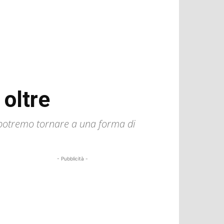
 oltre
o potremo tornare a una forma di
- Pubblicità -