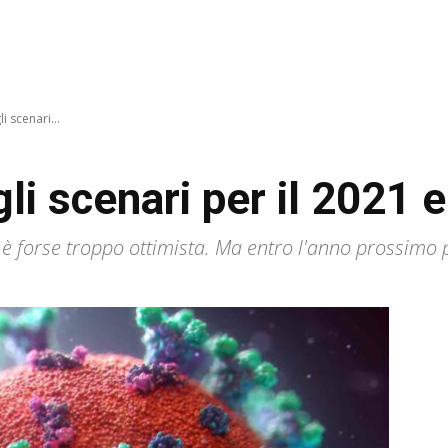
i scenari...
gli scenari per il 2021 e
21 è forse troppo ottimista. Ma entro l'anno prossim