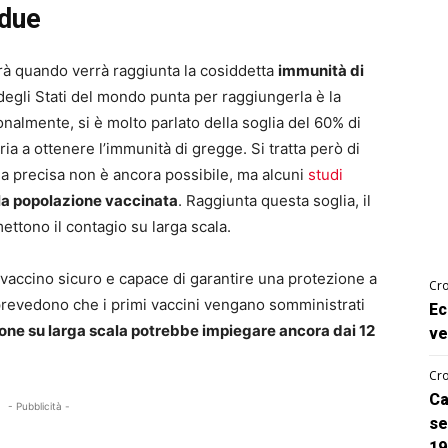
 due
vrà quando verrà raggiunta la cosiddetta
immunità di
 degli Stati del mondo punta per raggiungerla è la
nalmente, si è molto parlato della soglia del 60% di
a a ottenere l’immunità di gregge. Si tratta però di
ia precisa non è ancora possibile, ma alcuni
studi
lla popolazione vaccinata
. Raggiunta questa soglia, il
ttono il contagio su larga scala.
 vaccino sicuro e capace di garantire una protezione a
Cro
 prevedono che i primi vaccini vengano somministrati
Ec
ione su larga scala potrebbe impiegare ancora dai 12
ve
Cro
Ca
- Pubblicità -
se
19