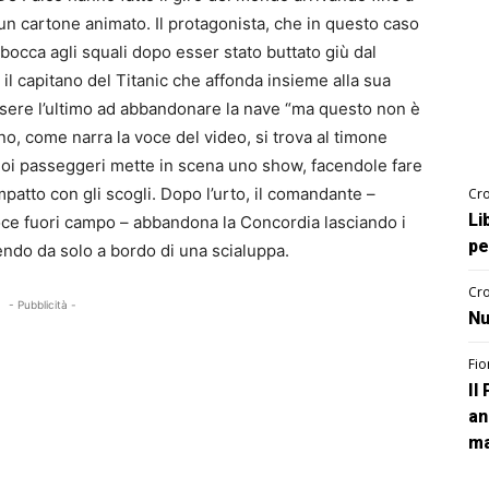
un cartone animato. Il protagonista, che in questo caso
 bocca agli squali dopo esser stato buttato giù dal
n il capitano del Titanic che affonda insieme alla sua
sere l’ultimo ad abbandonare la nave “ma questo non è
no, come narra la voce del video, si trova al timone
suoi passeggeri mette in scena uno show, facendole fare
’impatto con gli scogli. Dopo l’urto, il comandante –
Cro
Li
 voce fuori campo – abbandona la Concordia lasciando i
pe
endo da solo a bordo di una scialuppa.
Cro
- Pubblicità -
Nu
Fio
Il
an
ma