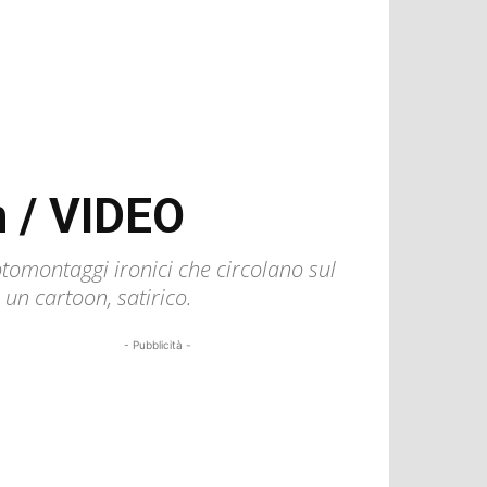
n / VIDEO
otomontaggi ironici che circolano sul
un cartoon, satirico.
- Pubblicità -