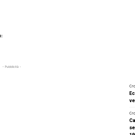
:
- Pubblicità -
Cro
Ec
ve
Cro
Ca
se
19