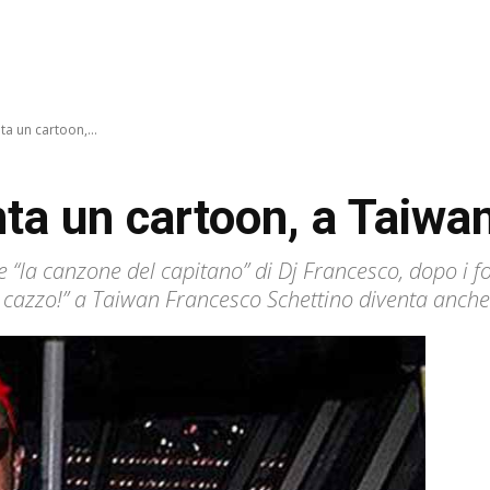
ta un cartoon,...
nta un cartoon, a Taiwa
 “la canzone del capitano” di Dj Francesco, dopo i f
 cazzo!” a Taiwan Francesco Schettino diventa anche 