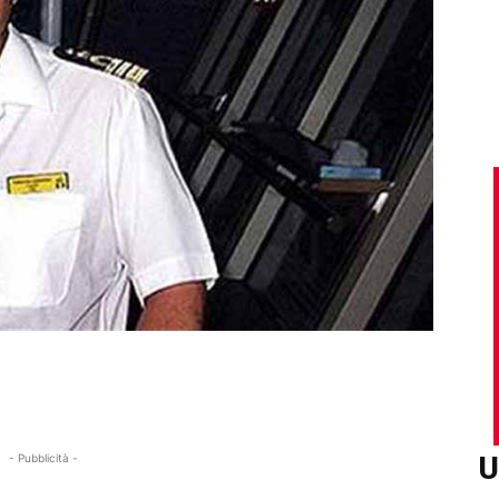
U
- Pubblicità -