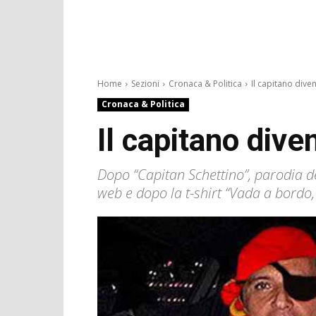
Home
Sezioni
Cronaca & Politica
Il capitano diven
Cronaca & Politica
Il capitano dive
Dopo “Capitan Schettino”, parodia de
web e dopo la t-shirt “Vada a bordo,