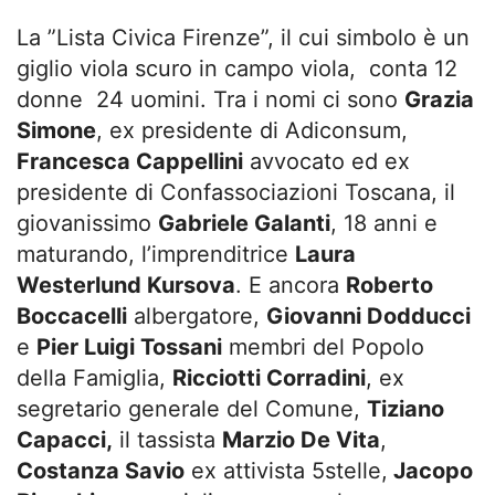
La ”Lista Civica Firenze”, il cui simbolo è un
giglio viola scuro in campo viola, conta 12
donne 24 uomini. Tra i nomi ci sono
Grazia
Simone
, ex presidente di Adiconsum,
Francesca Cappellini
avvocato ed ex
presidente di Confassociazioni Toscana, il
giovanissimo
Gabriele Galanti
, 18 anni e
maturando, l’imprenditrice
Laura
Westerlund Kursova
. E ancora
Roberto
Boccacelli
albergatore,
Giovanni Dodducci
e
Pier Luigi Tossani
membri del Popolo
della Famiglia,
Ricciotti Corradini
, ex
segretario generale del Comune,
Tiziano
Capacci,
il tassista
Marzio De Vita
,
Costanza Savio
ex attivista 5stelle,
Jacopo