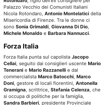
Rotondaro
, figlio dell’ex consigliere per
Palazzo Vecchio dei Comunisti Italiani
Nicola Rotondaro,
Antonio Montelatici
della
Misericordia di Firenze. Tra le donne ci
sono
Sonia Grimaldi
,
Giovanna Di Dio
,
Michele Monaldo
e
Barbara Nannucci
.
Forza Italia
Forza Italia punta sul capolista
Jacopo
Cellai
, seguito dai consiglieri uscente
Mario
Tenerani
e
Mario Razzanelli
e dal
commercialista
Marco Batocchi
,
Marco
Doni
, gestore di locali fiorentini,
Antonella
Gramigna
, scrittrice,
Stefania Celenza
, che
si occupa di politiche per la famiglia,
Sandra Barbieri
, presidente Provinciale