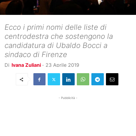
Ecco i primi nomi delle liste di
centrodestra che sostengono la
candidatura di Ubaldo Bocci a
sindaco di Firenze
Di
Ivana Zuliani
-
23 Aprile 2019
- Pubblicità -