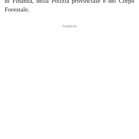
di Finanza, della Polizia provinciale e del Corpo
Forestale.
- Pubblicità -