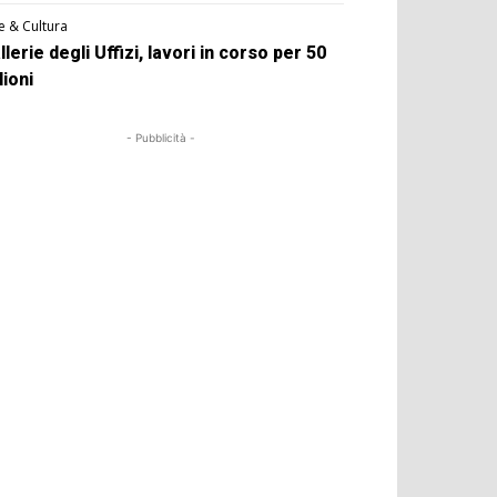
e & Cultura
llerie degli Uffizi, lavori in corso per 50
lioni
- Pubblicità -