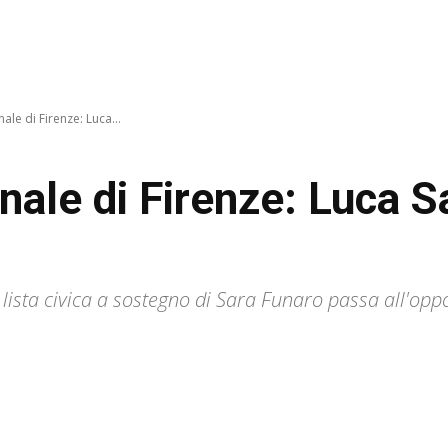
le di Firenze: Luca...
ale di Firenze: Luca San
a lista civica a sostegno di Sara Funaro passa all'op