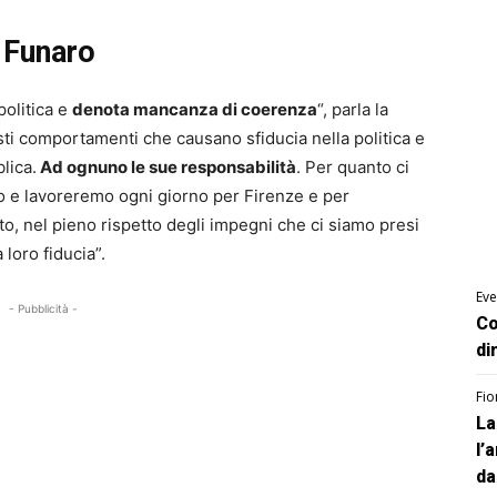
 Funaro
politica e
denota mancanza di coerenza
“, parla la
i comportamenti che causano sfiducia nella politica e
lica.
Ad ognuno le sue responsabilità
. Per quanto ci
mo e lavoreremo ogni giorno per Firenze e per
o, nel pieno rispetto degli impegni che ci siamo presi
 loro fiducia”.
Eve
- Pubblicità -
Co
di
Fio
La
l’
da