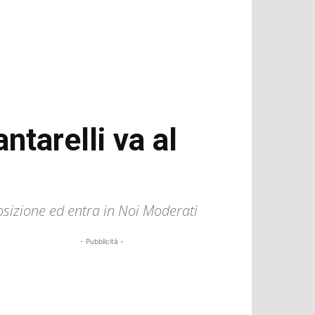
tarelli va al
posizione ed entra in Noi Moderati
- Pubblicità -