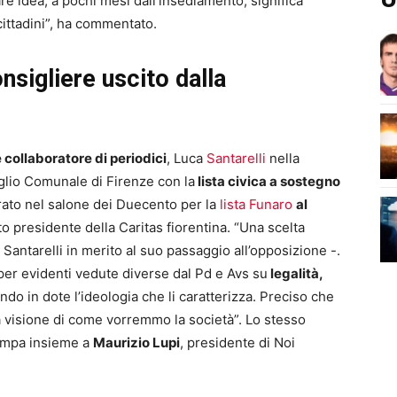
e idea, a pochi mesi dall’insediamento, significa
cittadini”, ha commentato.
onsigliere uscito dalla
e collaboratore di periodici
, Luca
Santarelli
nella
iglio Comunale di Firenze con la
lista civica a sostegno
rato nel salone dei Duecento per la
lista Funaro
al
o presidente della Caritas fiorentina. “Una scelta
Santarelli in merito al suo passaggio all’opposizione -.
er evidenti vedute diverse dal Pd e Avs su
legalità,
do in dote l’ideologia che li caratterizza. Preciso che
a visione di come vorremmo la società”. Lo stesso
tampa insieme a
Maurizio Lupi
, presidente di Noi