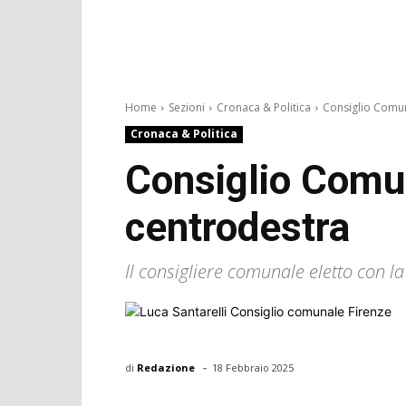
Home
Sezioni
Cronaca & Politica
Consiglio Comuna
Cronaca & Politica
Consiglio Comun
centrodestra
Il consigliere comunale eletto con l
-
di
Redazione
18 Febbraio 2025