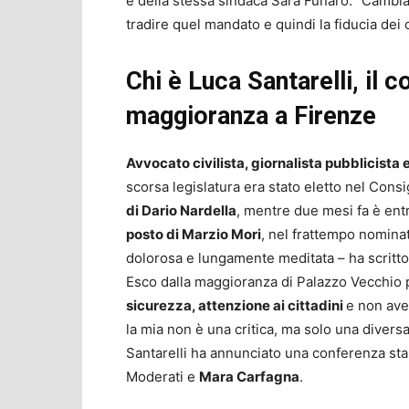
e della stessa sindaca Sara Funaro: “Cambiar
tradire quel mandato e quindi la fiducia dei 
Chi è Luca Santarelli, il c
maggioranza a Firenze
Avvocato civilista, giornalista pubblicista 
scorsa legislatura era stato eletto nel Cons
di Dario Nardella
, mentre due mesi fa è ent
posto di Marzio Mori
, nel frattempo nominat
dolorosa e lungamente meditata – ha scritto 
Esco dalla maggioranza di Palazzo Vecchio p
sicurezza, attenzione ai cittadini
e non aven
la mia non è una critica, ma solo una divers
Santarelli ha annunciato una conferenza s
Moderati e
Mara Carfagna
.