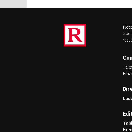
Notiz
trad
rest
Con
Tel
Ema
Dir
Ludo
Edi
Tabl
Fire