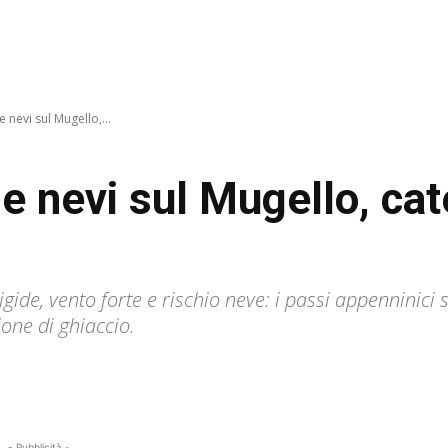
nevi sul Mugello,...
 nevi sul Mugello, cat
gide, vento forte e rischio neve: i passi appenninici
one di ghiaccio.
- Pubblicità -