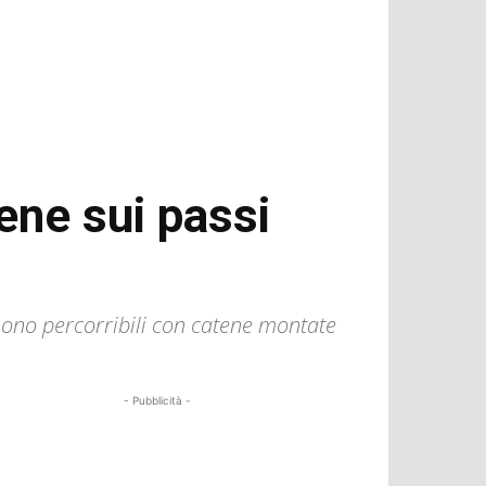
ene sui passi
 sono percorribili con catene montate
- Pubblicità -