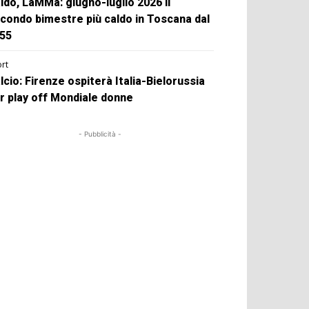
ldo, LaMMa: giugno-luglio 2026 il
condo bimestre più caldo in Toscana dal
55
rt
lcio: Firenze ospiterà Italia-Bielorussia
r play off Mondiale donne
- Pubblicità -