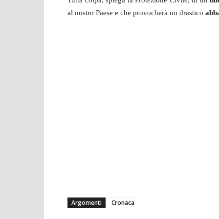
Tutta colpa, spiega la Protezione Civile, di un
nuc
al nostro Paese e che provocherà un drastico
abb
Argomenti
Cronaca