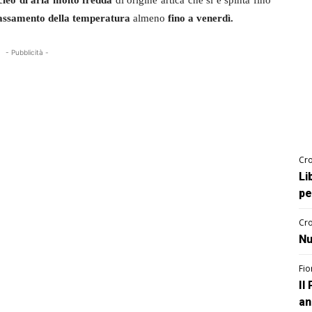
leo di aria molto fredda
di origine artica che si è spinta fino
assamento della temperatura
almeno
fino a venerdì.
- Pubblicità -
Cro
Li
pe
Cro
Nu
Fio
Il
an