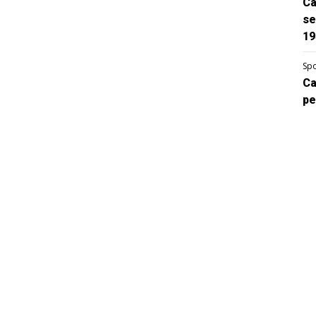
Ca
se
19
Spo
Ca
pe