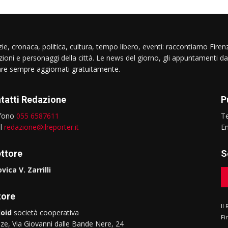
ie, cronaca, politica, cultura, tempo libero, eventi: raccontiamo Firenz
izioni e personaggi della città. Le news del giorno, gli appuntamenti da
are sempre aggiornati gratuitamente.
tatti Redazione
P
efono
055 6587611
T
il
redazione@ilreporter.it
E
ettore
S
vica V. Zarrilli
tore
Il
oid
società cooperativa
Fi
nze, Via Giovanni dalle Bande Nere, 24