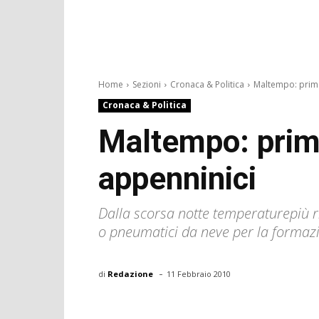
Home
Sezioni
Cronaca & Politica
Maltempo: prime 
Cronaca & Politica
Maltempo: prime
appenninici
Dalla scorsa notte temperaturepiù ri
o pneumatici da neve per la formazi
-
di
Redazione
11 Febbraio 2010