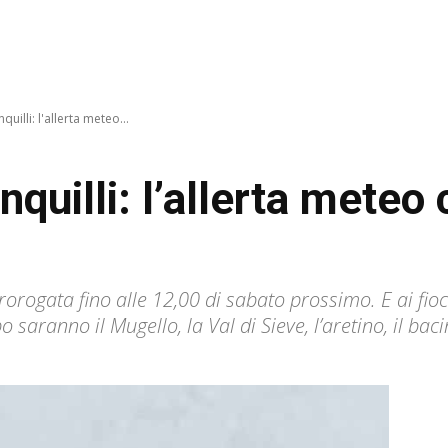
quilli: l'allerta meteo...
nquilli: l’allerta meteo 
rorogata fino alle 12,00 di sabato prossimo. E ai fiocc
 saranno il Mugello, la Val di Sieve, l’aretino, il b