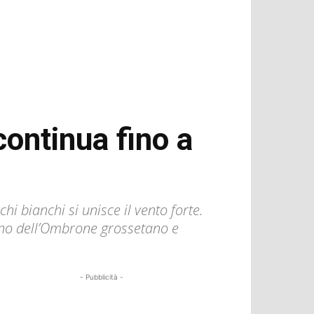
continua fino a
hi bianchi si unisce il vento forte.
acino dell’Ombrone grossetano e
- Pubblicità -