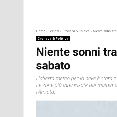
Home
Sezioni
Cronaca & Politica
Niente sonni tran
Cronaca & Politica
Niente sonni tra
sabato
L'allerta meteo per la neve è stata p
Le zone più interessate dal maltempo
l’Amiata.