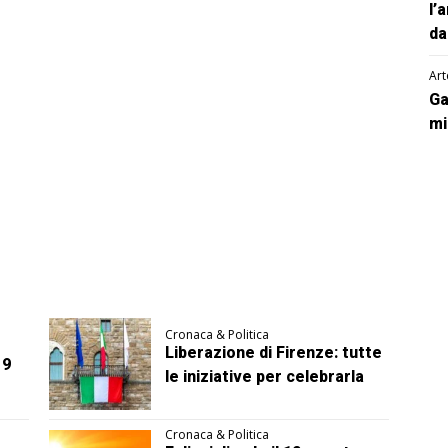
l’
da
Art
Ga
mi
Cronaca & Politica
Liberazione di Firenze: tutte
 9
le iniziative per celebrarla
Cronaca & Politica