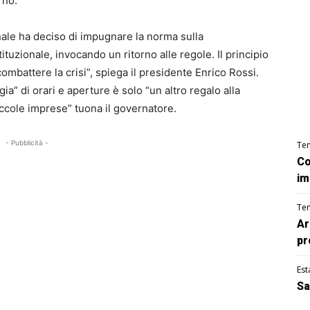
rno.
onale ha deciso di impugnare la norma sulla
tituzionale, invocando un ritorno alle regole. Il principio
mbattere la crisi”, spiega il presidente Enrico Rossi.
ia” di orari e aperture è solo “un altro regalo alla
iccole imprese” tuona il governatore.
- Pubblicità -
Te
Co
im
Te
Ar
pr
Est
Sa