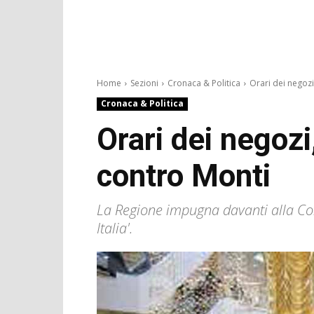
Home
Sezioni
Cronaca & Politica
Orari dei negozi
Cronaca & Politica
Orari dei negozi
contro Monti
La Regione impugna davanti alla Cor
Italia'.