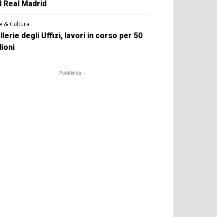
l Real Madrid
e & Cultura
llerie degli Uffizi, lavori in corso per 50
lioni
- Pubblicità -