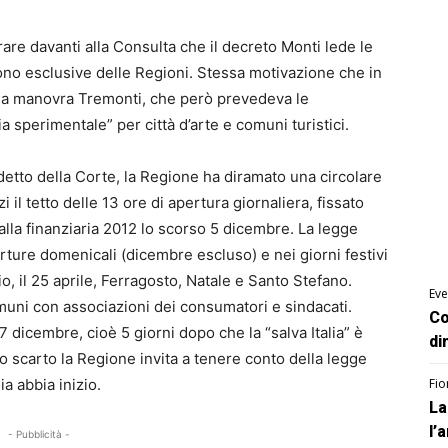
re davanti alla Consulta che il decreto Monti lede le
o esclusive delle Regioni. Stessa motivazione che in
 la manovra Tremonti, che però prevedeva le
ia sperimentale” per città d’arte e comuni turistici.
rdetto della Corte, la Regione ha diramato una circolare
zi il tetto delle 13 ore di apertura giornaliera, fissato
la finanziaria 2012 lo scorso 5 dicembre. La legge
rture domenicali (dicembre escluso) e nei giorni festivi
 il 25 aprile, Ferragosto, Natale e Santo Stefano.
Eve
uni con associazioni dei consumatori e sindacati.
Co
dicembre, cioè 5 giorni dopo che la “salva Italia” è
di
to scarto la Regione invita a tenere conto della legge
a abbia inizio.
Fio
La
l’
- Pubblicità -