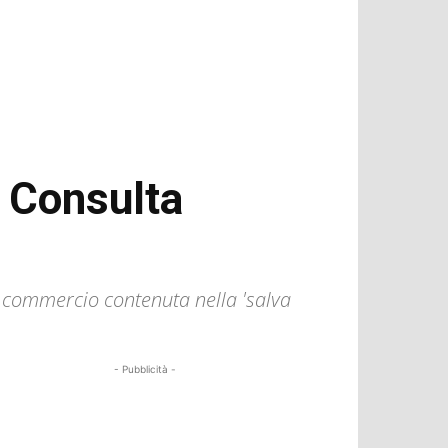
a Consulta
l commercio contenuta nella 'salva
- Pubblicità -