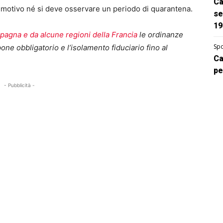
Ca
l motivo né si deve osservare un periodo di quarantena.
se
19
Spagna e da alcune regioni della Francia
le ordinanze
Spo
ne obbligatorio e l’isolamento fiduciario fino al
Ca
pe
- Pubblicità -