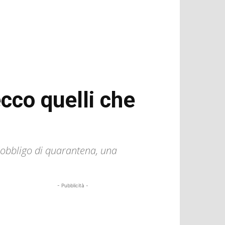
ecco quelli che
 l'obbligo di quarantena, una
- Pubblicità -