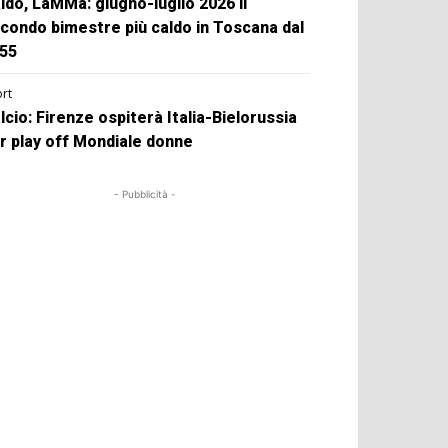
ldo, LaMMa: giugno-luglio 2026 il
condo bimestre più caldo in Toscana dal
55
rt
lcio: Firenze ospiterà Italia-Bielorussia
r play off Mondiale donne
- Pubblicità -