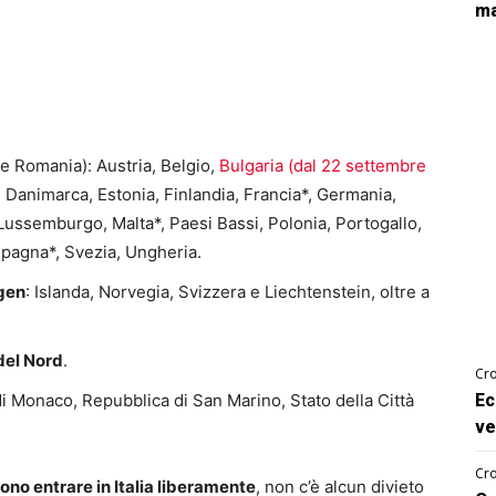
ma
ne Romania): Austria, Belgio,
Bulgaria (dal 22 settembre
, Danimarca, Estonia, Finlandia, Francia*, Germania,
a, Lussemburgo, Malta*, Paesi Bassi, Polonia, Portogallo,
Spagna*, Svezia, Ungheria.
gen
: Islanda, Norvegia, Svizzera e Liechtenstein, oltre a
del Nord
.
Cro
di Monaco, Repubblica di San Marino, Stato della Città
Ec
ve
Cro
ono entrare in Italia liberamente
, non c’è alcun divieto