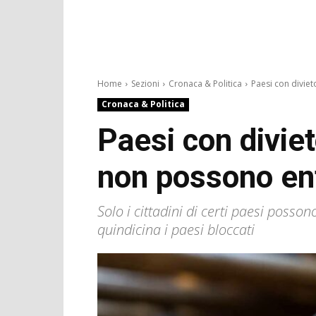
Home
Sezioni
Cronaca & Politica
Paesi con divieto
Cronaca & Politica
Paesi con diviet
non possono en
Solo i cittadini di certi paesi posson
quindicina i paesi bloccati