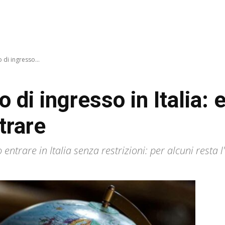
 di ingresso...
o di ingresso in Italia: 
trare
o entrare in Italia senza restrizioni: per alcuni resta