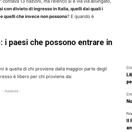
”
contava 13 nazioni, ma l’elenco si è via via allungato,
i con divieto di ingresso in Italia, quelli dai quali i
 e quelli che invece non possono
? E quando è
: i paesi che possono entrare in
Cro
ni è quella di chi proviene dalla maggior parte degli
Li
gresso è libero per chi proviene da:
pe
- Pubblicità -
Cro
Nu
Fio
Il
an